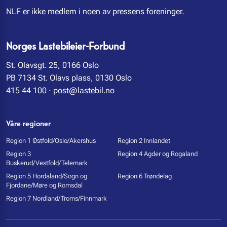
NLF er ikke medlem i noen av pressens foreninger.
Norges Lastebileier-Forbund
St. Olavsgt. 25, 0166 Oslo
PB 7134 St. Olavs plass, 0130 Oslo
415 44 100
·
post@lastebil.no
Våre regioner
Region 1 Østfold/Oslo/Akershus
Region 2 Innlandet
Region 3
Region 4 Agder og Rogaland
Buskerud/Vestfold/Telemark
Region 5 Hordaland/Sogn og
Region 6 Trøndelag
Fjordane/Møre og Romsdal
Region 7 Nordland/Troms/Finnmark