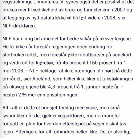
vegstrekninger, prioriteres. Vi synes også det er positivt at det
brukes mer til vedlikehold av bruer og tunneler enn i 2007 og
at legging av nytt asfaltdekke vil bli ført videre i 2008, sier
NLF-direktøren.
NLF har i lang tid arbeidet for bedre vilkår på riksvegfergene.
Heller ikke i år foreslår regjeringen noen endring for
storbrukerkortet, men foreslår økte rabattsatser på sonekort
og verdikort for kjøretøy, frå 45 prosent til 50 prosent fra 1.
mai 2008. – NLF beklager at ikke næringen blir hørt på dette
området, sier Apeland, som heller ikke liker at takstøkningen
på riksvegferjene blir 4,3 prosent frå 1. januar neste år, -
nesten 2 % mer enn prisstigningen.
Alt i alt er dette et budsjettforslag med visse, men små
lyspunkter når det gjelder vegsektoren, men vi mangler
fortsatt en plan for hvordan etterslepet på vegene skal tas
igjen. Ytterligere forfall forhindres heller ikke. Det er alvorlig,