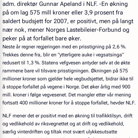
adm. direktør Gunnar Apeland i NLF. -En økning
på om lag 575 mill kroner eller 3,9 prosent fra
saldert budsjett for 2007, er positivt, men på langt
nær nok, mener Norges Lastebileier-Forbund og
peker på at forfallet bare øker.
Neste år regner regjeringen med en prisstigning på 2,6 %.
Trekkes denne fra, blir en ”ytterligere auke i vegsatsinga”
redusert til 1,3 %. Statens vefgvesen antyder selv at de økte
rammene bare vil tilsvare prisstigningen. Økningen på 575
millioner kroner som gjelder hele vegbudsjettet, bidrar ikke til
å stoppe forfallet på vegene i Norge. Det øker årlig med 900
mill. kroner i følge vegvesenet. Det mangler etter vår mening
fortsatt 400 millioner kroner for å stoppe forfallet, hevder NLF.
NLF mener det er positivt med en økning til trafikktilsyn, drift
og vedlikehold av riksvegnettet og at drift og vedlikehold,
særlig vinterdriften og tiltak mot svært ulykkesutsatte