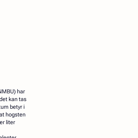
 (NMBU) har
 det kan tas
um betyr i
 at hogsten
r liter
alenter.