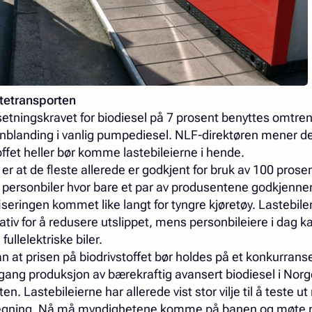
tetransporten
etningskravet for biodiesel på 7 prosent benyttes omtrent
 innblanding i vanlig pumpediesel. NLF-direktøren mener det
toffet heller bør komme lastebileierne i hende.
er at de fleste allerede er godkjent for bruk av 100 prose
il personbiler hvor bare et par av produsentene godkjenner
fiseringen kommet like langt for tyngre kjøretøy. Lastebile
nativ for å redusere utslippet, mens personbileiere i dag k
ullelektriske biler.
 at prisen på biodrivstoffet bør holdes på et konkurranse
 gang produksjon av bærekraftig avansert biodiesel i Nor
. Lastebileierne har allerede vist stor vilje til å teste ut
 regning. Nå må myndighetene komme på banen og møte 