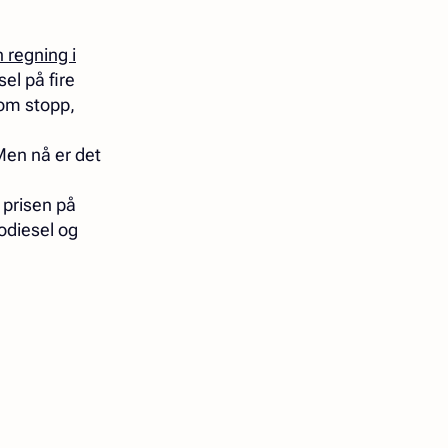
 regning i
el på fire
 bom stopp,
Men nå er det
 prisen på
odiesel og