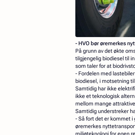
- HVO bør øremerkes nyt
På grunn av det økte oms
tilgjengelig biodiesel til
som taler for at biodrivs
- Fordelen med lastebiler 
biodiesel, i motsetning t
Samtidig har ikke elektri
ikke et teknologisk alter
mellom mange attraktive f
Samtidig understreker han
- Så fort det er kommet i
øremerkes nyttetransporten
miljøteknologi for egen