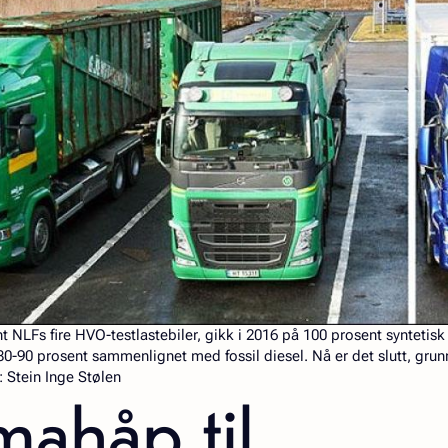
ant NLFs fire HVO-testlastebiler, gikk i 2016 på 100 prosent syntetisk
0-90 prosent sammenlignet med fossil diesel. Nå er det slutt, gru
: Stein Inge Stølen
mahåp til