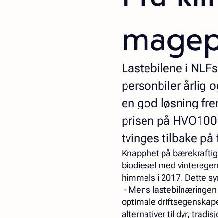
magep
Lastebilene i NLFs
personbiler årlig o
en god løsning fre
prisen på HVO100 ø
tvinges tilbake på 
Knapphet på bærekraftige
biodiesel med vinteregen
himmels i 2017. Dette sy
- Mens lastebilnæringen t
optimale driftsegenskaper
alternativer til dyr, tradi