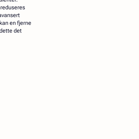
l reduseres
avansert
 kan en fjerne
dette det