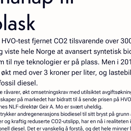
lask
 HVO-test fjernet CO2 tilsvarende over 30
g viste hele Norge at avansert syntetisk bi
m til nye teknologier er på plass. Men i 20
kt med over 3 kroner per liter, og lastebi
fossil diesel.
 råvarer, økt omsetningskrav med utilsiktet avgiftsøkning
skaper på markedet har bidratt til å sende prisen på HVO
nes NLF-direktør Geir A. Mo er svært uheldig.
rykker andregenerasjons biodiesel til sitt bryst på grunn 
 og kraftig reduserte CO2-utslipp, har en nå i realiteten
sjonell diesel. Det er vanskelig å forstå, og det hele minner 