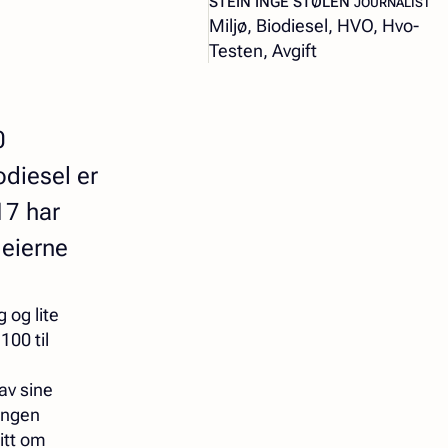
STEIN INGE STØLEN
JOURNALIST
Miljø, Biodiesel, HVO, Hvo-
Testen, Avgift
0
odiesel er
17 har
leierne
 og lite
100 til
av sine
 ingen
litt om