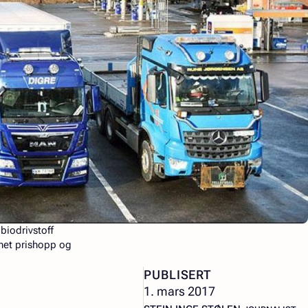
 biodrivstoff
nnet prishopp og
PUBLISERT
1. mars 2017
– JOURNALIS