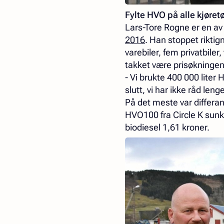
Fylte HVO på alle kjøretø
Lars-Tore Rogne er en av
2016
. Han stoppet riktig
varebiler, fem privatbiler
takket være prisøkningen
- Vi brukte 400 000 liter
slutt, vi har ikke råd leng
På det meste var differans
HVO100 fra Circle K sunke
biodiesel 1,61 kroner.