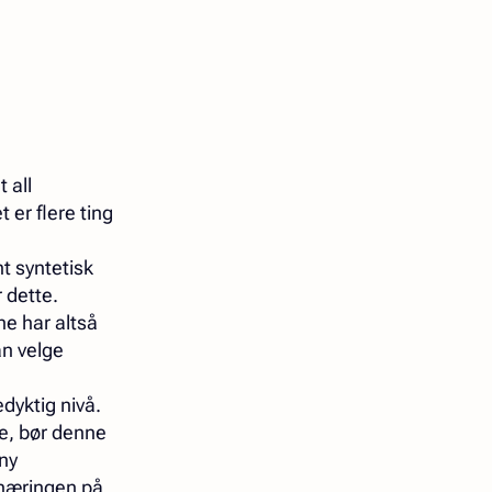
 all
 er flere ting
nt syntetisk
 dette.
ne har altså
an velge
dyktig nivå.
ge, bør denne
 ny
næringen på