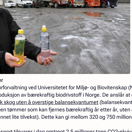
er
turforvaltning ved Universitetet for Miljø- og Biovitenskap
roduksjon av bærekraftig biodrivstoff i Norge. De anslår at
sk skog uten å overstige balansekvantumet
(balansekvant
en tømmer som kan fjernes bærekraftig år etter år, uten
et lite tilvekst). Dette kan gi mellom 320 og 750 millione
nsport tilsvarer i dag omtrent 2,5 millioner tonn CO2-ekviv