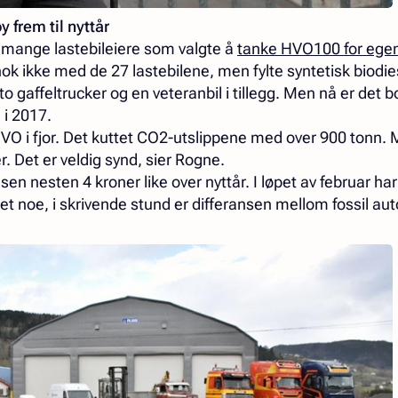
y frem til nyttår
 mange lastebileiere som valgte å
tanke HVO100 for egen
nok ikke med de 27 lastebilene, men fylte syntetisk biodies
, to gaffeltrucker og en veteranbil i tillegg. Men nå er det
 i 2017.
 HVO i fjor. Det kuttet CO2-utslippene med over 900 tonn. 
er. Det er veldig synd, sier Rogne.
en nesten 4 kroner like over nyttår. I løpet av februar har
t noe, i skrivende stund er differansen mellom fossil aut