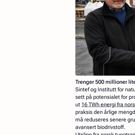
Trenger 500 millioner lit
Sintef og Institutt for na
sett på potensialet for p
ut
16 TWh energi fra nor
praksis den årlige mengd
må reduseres senere grunn
avansert biodrivstoff.
Utslipp fra norsk tungtra