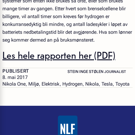
systemer som enten ikke brukes så ofte, eller som brukes
mange timer av gangen. Etter hvert som brenselcellene blir
billigere, vil antall timer som kreves før hydrogen er
konkurransedyktig bli mindre, og antall ladesykler i løpet av
batteriets nedbetalingstid blir det avgjørende. Hva som lønner
seg kommer dermed an på bruksmønsteret.
Les hele rapporten her (PDF)
PUBLISERT
– JOURNALIST
STEIN INGE STØLEN
JOURNALIST
8. mai 2017
Nikola One, Miljø, Elektrisk, Hydrogen, Nikola, Tesla, Toyota