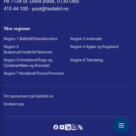
PB 7134 St. Olavs plass, 0130 Oslo
415 44 100
·
post@lastebil.no
Våre regioner
Region 1 Østfold/Oslo/Akershus
Region 2 Innlandet
Region 3
Region 4 Agder og Rogaland
Buskerud/Vestfold/Telemark
Region 5 Hordaland/Sogn og
Region 6 Trøndelag
Fjordane/Møre og Romsdal
Region 7 Nordland/Troms/Finnmark
Om personvern på lastebil.no
Kontakt oss