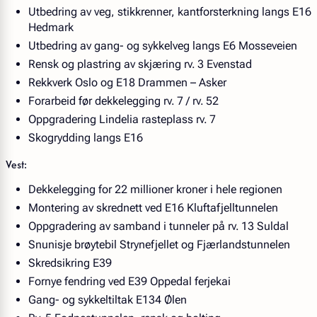
Utbedring av veg, stikkrenner, kantforsterkning langs E16
Hedmark
Utbedring av gang- og sykkelveg langs E6 Mosseveien
Rensk og plastring av skjæring rv. 3 Evenstad
Rekkverk Oslo og E18 Drammen – Asker
Forarbeid før dekkelegging rv. 7 / rv. 52
Oppgradering Lindelia rasteplass rv. 7
Skogrydding langs E16
Vest:
Dekkelegging for 22 millioner kroner i hele regionen
Montering av skrednett ved E16 Kluftafjelltunnelen
Oppgradering av samband i tunneler på rv. 13 Suldal
Snunisje brøytebil Strynefjellet og Fjærlandstunnelen
Skredsikring E39
Fornye fendring ved E39 Oppedal ferjekai
Gang- og sykkeltiltak E134 Ølen