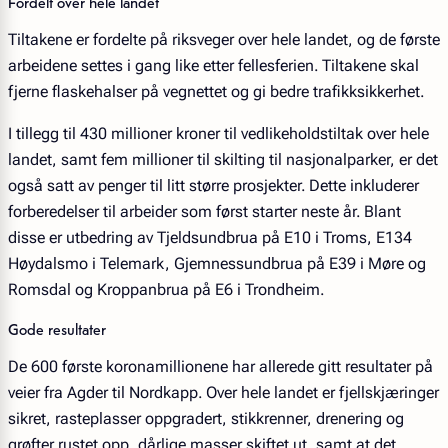
Fordelt over hele landet
Tiltakene er fordelte på riksveger over hele landet, og de første
arbeidene settes i gang like etter fellesferien. Tiltakene skal
fjerne flaskehalser på vegnettet og gi bedre trafikksikkerhet.
I tillegg til 430 millioner kroner til vedlikeholdstiltak over hele
landet, samt fem millioner til skilting til nasjonalparker, er det
også satt av penger til litt større prosjekter. Dette inkluderer
forberedelser til arbeider som først starter neste år. Blant
disse er utbedring av Tjeldsundbrua på E10 i Troms, E134
Høydalsmo i Telemark, Gjemnessundbrua på E39 i Møre og
Romsdal og Kroppanbrua på E6 i Trondheim.
Gode resultater
De 600 første koronamillionene har allerede gitt resultater på
veier fra Agder til Nordkapp. Over hele landet er fjellskjæringer
sikret, rasteplasser oppgradert, stikkrenner, drenering og
grøfter rustet opp, dårlige masser skiftet ut, samt at det