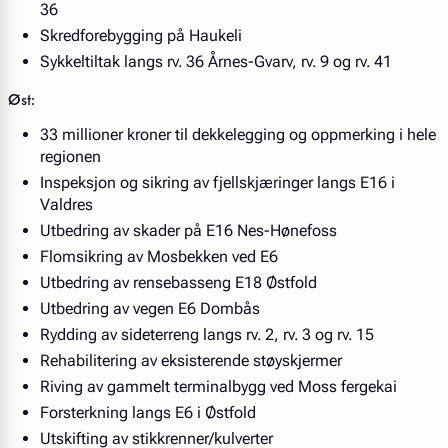
36
Skredforebygging på Haukeli
Sykkeltiltak langs rv. 36 Årnes-Gvarv, rv. 9 og rv. 41
Øst:
33 millioner kroner til dekkelegging og oppmerking i hele
regionen
Inspeksjon og sikring av fjellskjæringer langs E16 i
Valdres
Utbedring av skader på E16 Nes-Hønefoss
Flomsikring av Mosbekken ved E6
Utbedring av rensebasseng E18 Østfold
Utbedring av vegen E6 Dombås
Rydding av sideterreng langs rv. 2, rv. 3 og rv. 15
Rehabilitering av eksisterende støyskjermer
Riving av gammelt terminalbygg ved Moss fergekai
Forsterkning langs E6 i Østfold
Utskifting av stikkrenner/kulverter