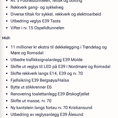
Rv. 5 Fodnestunnelen, rensk og bolting
Rekkverk gang- og sykkelveg
Diverse tiltak for sykkel, rekkverk og elektroarbeid
Utbedring veglys E39 Tasta
Vifter i rv. 15 Ospelidtunnelen
Midt:
11 millioner kr ekstra til dekkelegging i Trøndelag og
Møre og Romsdal
Utbedre trafikksignalanlegg E39 Molde
Skifte ut veglys til LED på E39 i Nordmøre og Romsdal
Skifte rekkverk langs E14, E39 og rv. 70
Fjellsikring E39 Bergsøya/Halsa
Bytte ut stikkrenner E6
Renovering toalettanlegg E39 Ørskogfjellet
Skifte ut masse, rv. 70
Ny kantstein langs fortau rv. 70 Kristiansund
Utbedring av veglysanlegg E39 Ålesund