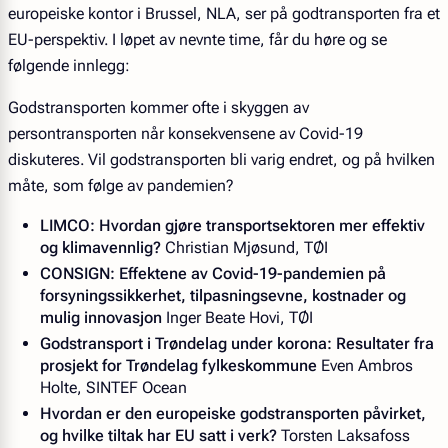
europeiske kontor i Brussel, NLA, ser på godtransporten fra et
EU-perspektiv. I løpet av nevnte time, får du høre og se
følgende innlegg:
Godstransporten kommer ofte i skyggen av
persontransporten når konsekvensene av Covid-19
diskuteres. Vil godstransporten bli varig endret, og på hvilken
måte, som følge av pandemien?
LIMCO: Hvordan gjøre transportsektoren mer effektiv
og klimavennlig?
Christian Mjøsund, TØI
CONSIGN: Effektene av Covid-19-pandemien på
forsyningssikkerhet, tilpasningsevne, kostnader og
mulig innovasjon
Inger Beate Hovi, TØI
Godstransport i Trøndelag under korona: Resultater fra
prosjekt for Trøndelag fylkeskommune
Even Ambros
Holte, SINTEF Ocean
Hvordan er den europeiske godstransporten påvirket,
og hvilke tiltak har EU satt i verk?
Torsten Laksafoss