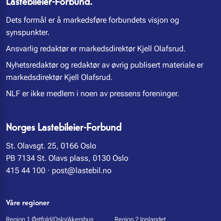
Lastebileier-Forbund.
Dets formål er å markedsføre forbundets visjon og
synspunkter.
Ansvarlig redaktør er markedsdirektør Kjell Olafsrud.
Nyhetsredaktør og redaktør av øvrig publisert materiale er
markedsdirektør Kjell Olafsrud.
NLF er ikke medlem i noen av pressens foreninger.
Norges Lastebileier-Forbund
St. Olavsgt. 25, 0166 Oslo
PB 7134 St. Olavs plass, 0130 Oslo
415 44 100
·
post@lastebil.no
Våre regioner
Region 1 Østfold/Oslo/Akershus
Region 2 Innlandet