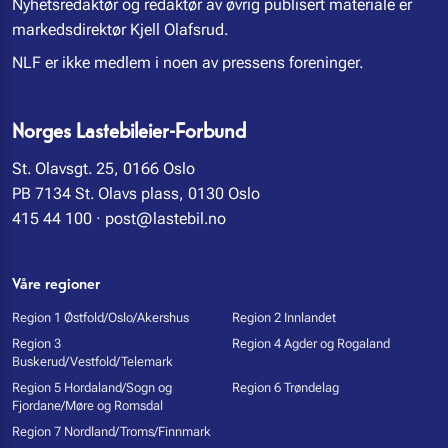
Nyhetsredaktør og redaktør av øvrig publisert materiale er
markedsdirektør Kjell Olafsrud.
NLF er ikke medlem i noen av pressens foreninger.
Norges Lastebileier-Forbund
St. Olavsgt. 25, 0166 Oslo
PB 7134 St. Olavs plass, 0130 Oslo
415 44 100
·
post@lastebil.no
Våre regioner
Region 1 Østfold/Oslo/Akershus
Region 2 Innlandet
Region 3
Region 4 Agder og Rogaland
Buskerud/Vestfold/Telemark
Region 5 Hordaland/Sogn og
Region 6 Trøndelag
Fjordane/Møre og Romsdal
Region 7 Nordland/Troms/Finnmark