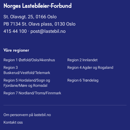
Norges Lastebileier-Forbund
St. Olavsgt. 25, 0166 Oslo
PB 7134 St. Olavs plass, 0130 Oslo
415 44 100
·
post@lastebil.no
Våre regioner
Region 1 Østfold/Oslo/Akershus
Region 2 Innlandet
Region 3
Region 4 Agder og Rogaland
Buskerud/Vestfold/Telemark
Region 5 Hordaland/Sogn og
Region 6 Trøndelag
Fjordane/Møre og Romsdal
Region 7 Nordland/Troms/Finnmark
Om personvern på lastebil.no
Kontakt oss