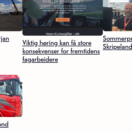
jan
Sommerpr
Viktig høring kan få store
Skripelan
konsekvenser for fremtidens
fagarbeidere
ond