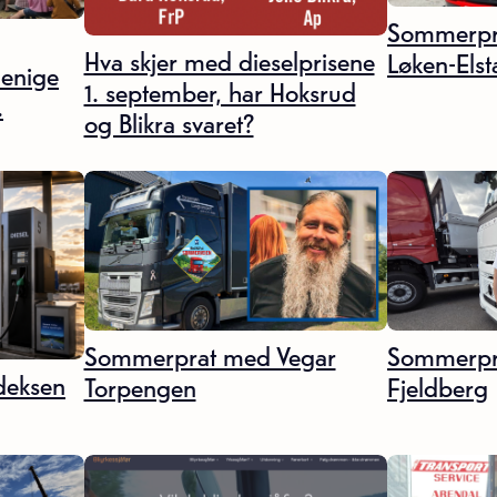
Sommerpra
Hva skjer med dieselprisene
Løken-Elst
 enige
1. september, har Hoksrud
.
og Blikra svaret?
Sommerprat med Vegar
Sommerpr
ndeksen
Torpengen
Fjeldberg