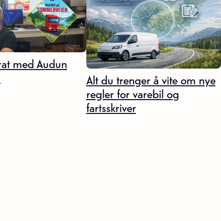
at med Audun
d
Alt du trenger å vite om nye
regler for varebil og
fartsskriver