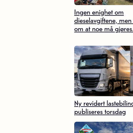
Ingen enighet om
dieselavgiftene, men
om at noe må gjøres
Ny revidert lastebili
publiseres torsdag