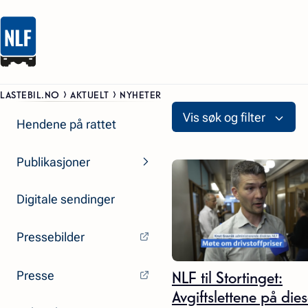
LASTEBIL.NO
AKTUELT
NYHETER
Vis søk og filter
Hendene på rattet
Publikasjoner
Digitale sendinger
Pressebilder
NLF til Stortinget:
Presse
Avgiftslettene på die