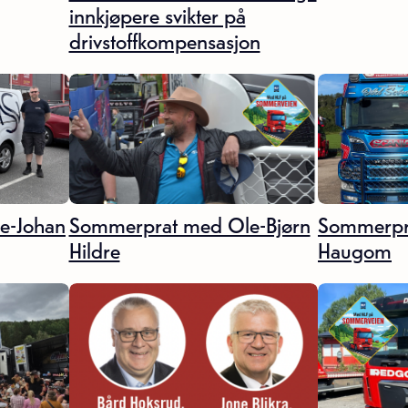
innkjøpere svikter på
drivstoffkompensasjon
e-Johan
Sommerprat med Ole-Bjørn
Sommerpr
Hildre
Haugom