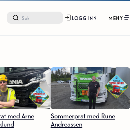
LOGG INN
MENY
at med Arne
Sommerprat med Rune
klund
Andreassen