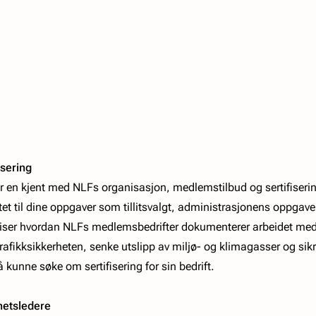
isering
n kjent med NLFs organisasjon, medlemstilbud og sertifiseringer. 
et til dine oppgaver som tillitsvalgt, administrasjonens oppgav
g viser hvordan NLFs medlemsbedrifter dokumenterer arbeidet med
trafikksikkerheten, senke utslipp av miljø- og klimagasser og sikr
unne søke om sertifisering for sin bedrift.
hetsledere