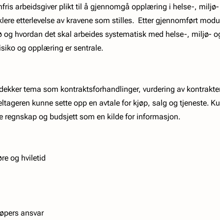
s arbeidsgiver plikt til å gjennomgå opplæring i helse-, miljø-
klere etterlevelse av kravene som stilles. Etter gjennomført mod
ljø og hvordan det skal arbeides systematisk med helse-, miljø- 
risiko og opplæring er sentrale.
kker tema som kontraktsforhandlinger, vurdering av kontrakter, 
tageren kunne sette opp en avtale for kjøp, salg og tjeneste. K
e regnskap og budsjett som en kilde for informasjon.
re og hviletid
jøpers ansvar