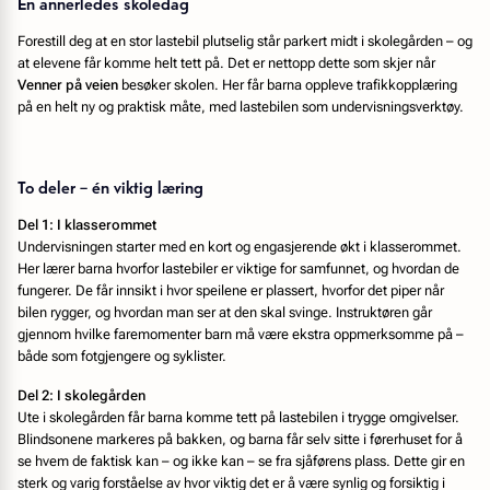
En annerledes skoledag
Forestill deg at en stor lastebil plutselig står parkert midt i skolegården – og
at elevene får komme helt tett på. Det er nettopp dette som skjer når
Venner på veien
besøker skolen. Her får barna oppleve trafikkopplæring
på en helt ny og praktisk måte, med lastebilen som undervisningsverktøy.
To deler – én viktig læring
Del 1: I klasserommet
Undervisningen starter med en kort og engasjerende økt i klasserommet.
Her lærer barna hvorfor lastebiler er viktige for samfunnet, og hvordan de
fungerer. De får innsikt i hvor speilene er plassert, hvorfor det piper når
bilen rygger, og hvordan man ser at den skal svinge. Instruktøren går
gjennom hvilke faremomenter barn må være ekstra oppmerksomme på –
både som fotgjengere og syklister.
Del 2: I skolegården
Ute i skolegården får barna komme tett på lastebilen i trygge omgivelser.
Blindsonene markeres på bakken, og barna får selv sitte i førerhuset for å
se hvem de faktisk kan – og ikke kan – se fra sjåførens plass. Dette gir en
sterk og varig forståelse av hvor viktig det er å være synlig og forsiktig i