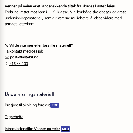
Venner på veien
er et landsdekkende tiltak fra Norges Lastebileier-
Forbund, rettet mot barn i 1.–2. klasse. Vi tilbyr både skolebesøk og gratis
undervisningsmateriell, som gir lærerne mulighet til å jobbe videre med
temaet i etterkant.
📞
Vil du vite mer eller bestille materiell?
Ta kontakt med oss på:
✉️ post@lastebil.no
📱
415 44 100
Undervisningsmateriell
Brosjyre til skole og foreldre
Tegnehefte
Introduksjonsfilm Venner på veien