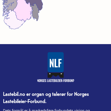
Lastebil.no er organ og talerør for Norges
Lastebileier-Forbund.
Dets formål er å markedsføre forbundets visjon og