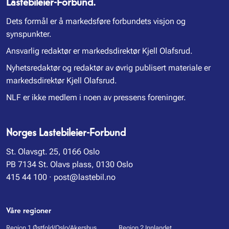
Lastebileier-Forbund.
Dets formål er å markedsføre forbundets visjon og
synspunkter.
Ansvarlig redaktør er markedsdirektør Kjell Olafsrud.
Nyhetsredaktør og redaktør av øvrig publisert materiale er
markedsdirektør Kjell Olafsrud.
NLF er ikke medlem i noen av pressens foreninger.
Norges Lastebileier-Forbund
St. Olavsgt. 25, 0166 Oslo
PB 7134 St. Olavs plass, 0130 Oslo
415 44 100
·
post@lastebil.no
Våre regioner
Region 1 Østfold/Oslo/Akershus
Region 2 Innlandet