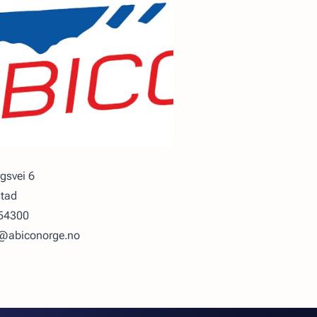
gsvei 6
stad
054300
t@abiconorge.no