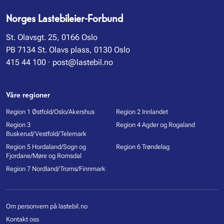
Norges Lastebileier-Forbund
St. Olavsgt. 25, 0166 Oslo
PB 7134 St. Olavs plass, 0130 Oslo
415 44 100
·
post@lastebil.no
Våre regioner
Region 1 Østfold/Oslo/Akershus
Region 2 Innlandet
Region 3
Region 4 Agder og Rogaland
Buskerud/Vestfold/Telemark
Region 5 Hordaland/Sogn og
Region 6 Trøndelag
Fjordane/Møre og Romsdal
Region 7 Nordland/Troms/Finnmark
Om personvern på lastebil.no
Kontakt oss