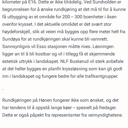
kilometer på E16. Dette er ikke tilrådelig. Ved Sundvolden er
begrunnelsen for å ønske rundkjøring at det må til for å kunne
få utbygging av et område for 200 – 300 boenheter i åsen
ovenfor krysset. I det aktuelle området er det svært stor
høydeforskjell, slik at veien må bygges opp flere meter helt fra
Sundøya for at rundkjøringen skal kunne bli vannrett.
Sannsynligvis vil Esso stasjonen måtte rives. Løsningen
ligger an til å bli kostbar og vil i tillegg få et skjemmende
estetisk uttrykk i landskapet. NLF Buskerud vil sterk anbefale
at det heller bygges en planfri kryssløsning som kan gli godt
inn i landskapet og fungere bedre for alle trafikantgrupper.
.
Rundkjøringen på Hønen fungerer ikke som ønsket, og det
har tendens til å oppstå lange køer – spesielt på fredager.
Dette er også påpekt fra representanter fra veimyndighetene.
.