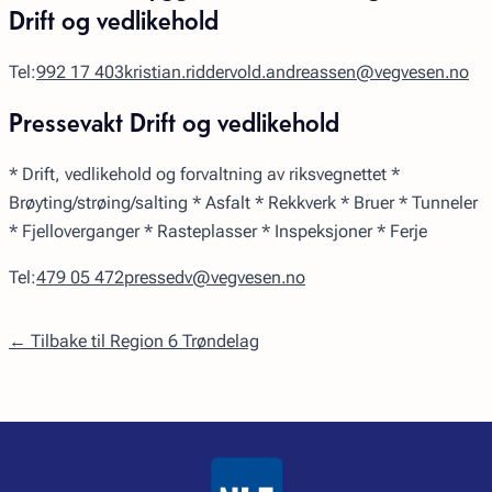
Drift og vedlikehold
Tel:
992 17 403
kristian.riddervold.andreassen@vegvesen.no
Pressevakt Drift og vedlikehold
* Drift, vedlikehold og forvaltning av riksvegnettet *
Brøyting/strøing/salting * Asfalt * Rekkverk * Bruer * Tunneler
* Fjelloverganger * Rasteplasser * Inspeksjoner * Ferje
Tel:
479 05 472
pressedv@vegvesen.no
← Tilbake til Region 6 Trøndelag