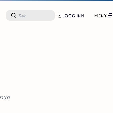
LOGG INN
MENY
577337