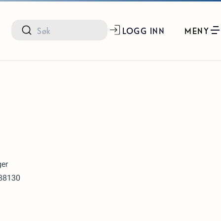
LOGG INN
MENY
S
ger
288130