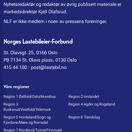
Nyhetsredaktør og redaktør av øvrig publisert materiale er
markedsdirektør Kjell Olafsrud.
NLF er ikke medlem i noen av pressens foreninger.
Norges Lastebileier-Forbund
St. Olavsgt. 25, 0166 Oslo
PB 7134 St. Olavs plass, 0130 Oslo
415 44 100
·
post@lastebil.no
Våre regioner
Region 1 Østfold/Oslo/Akershus
Region 2 Innlandet
Region 3
Region 4 Agder og Rogaland
Buskerud/Vestfold/Telemark
Region 5 Hordaland/Sogn og
Region 6 Trøndelag
Fjordane/Møre og Romsdal
Region 7 Nordland/Troms/Finnmark