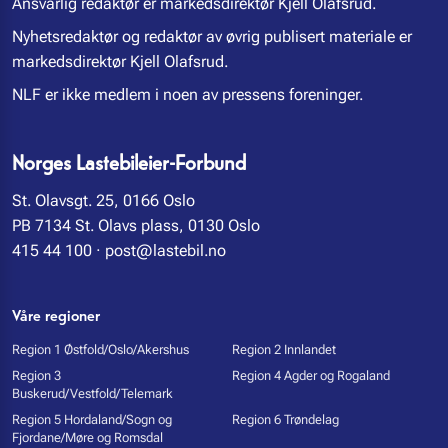
Ansvarlig redaktør er markedsdirektør Kjell Olafsrud.
Nyhetsredaktør og redaktør av øvrig publisert materiale er
markedsdirektør Kjell Olafsrud.
NLF er ikke medlem i noen av pressens foreninger.
Norges Lastebileier-Forbund
St. Olavsgt. 25, 0166 Oslo
PB 7134 St. Olavs plass, 0130 Oslo
415 44 100
·
post@lastebil.no
Våre regioner
Region 1 Østfold/Oslo/Akershus
Region 2 Innlandet
Region 3
Region 4 Agder og Rogaland
Buskerud/Vestfold/Telemark
Region 5 Hordaland/Sogn og
Region 6 Trøndelag
Fjordane/Møre og Romsdal