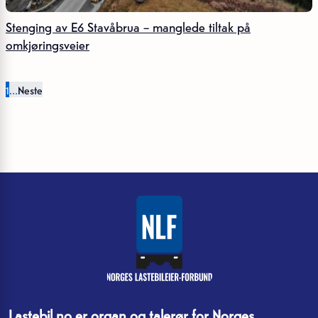
Stenging av E6 Stavåbrua – manglede tiltak på
omkjøringsveier
1
...
Neste
Lastebil.no er organ og talerør for Norges