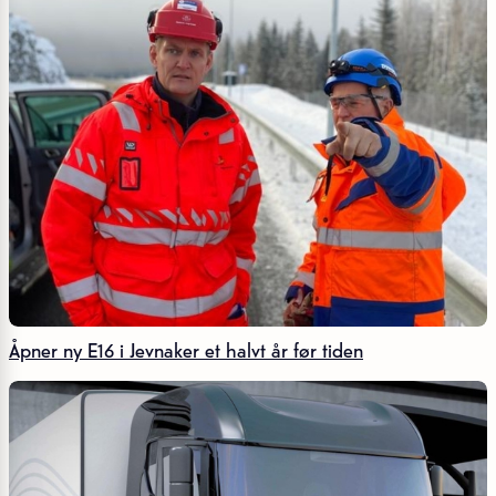
Åpner ny E16 i Jevnaker et halvt år før tiden