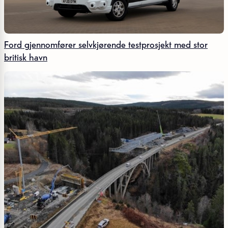
Ford gjennomfører selvkjørende testprosjekt med stor
britisk havn