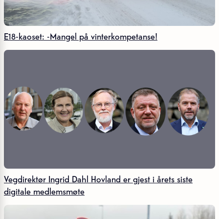
E18-kaoset: -Mangel på vinterkompetanse!
Vegdirektør Ingrid Dahl Hovland er gjest i årets siste
digitale medlemsmøte