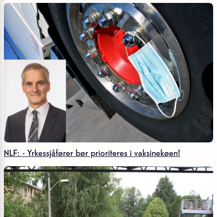
NLF: - Yrkessjåfører bør prioriteres i vaksinekøen!