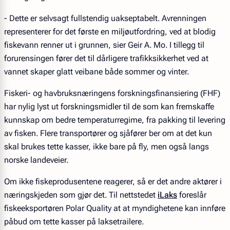
- Dette er selvsagt fullstendig uakseptabelt. Avrenningen
representerer for det første en miljøutfordring, ved at blodig
fiskevann renner ut i grunnen, sier Geir A. Mo. I tillegg til
forurensingen fører det til dårligere trafikksikkerhet ved at
vannet skaper glatt veibane både sommer og vinter.
Fiskeri- og havbruksnæringens forskningsfinansiering (FHF)
har nylig lyst ut forskningsmidler til de som kan fremskaffe
kunnskap om bedre temperaturregime, fra pakking til levering
av fisken. Flere transportører og sjåfører ber om at det kun
skal brukes tette kasser, ikke bare på fly, men også langs
norske landeveier.
Om ikke fiskeprodusentene reagerer, så er det andre aktører i
næringskjeden som gjør det. Til nettstedet
iLaks
foreslår
fiskeeksportøren Polar Quality at at myndighetene kan innføre
påbud om tette kasser på laksetrailere.