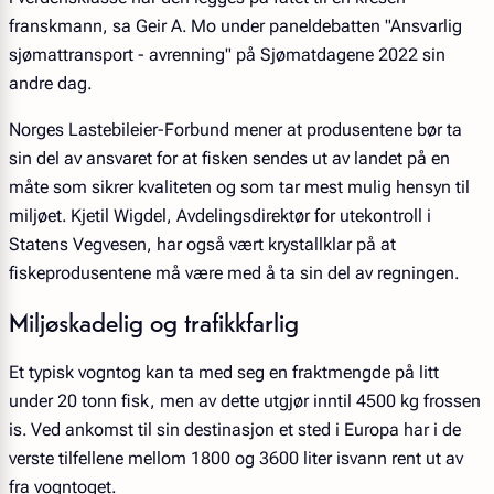
franskmann, sa Geir A. Mo under paneldebatten "Ansvarlig
sjømattransport - avrenning" på Sjømatdagene 2022 sin
andre dag.
Norges Lastebileier-Forbund mener at produsentene bør ta
sin del av ansvaret for at fisken sendes ut av landet på en
måte som sikrer kvaliteten og som tar mest mulig hensyn til
miljøet. Kjetil Wigdel,
Avdelingsdirektør for utekontroll i
Statens Vegvesen,
har også vært krystallklar på at
fiskeprodusentene må være med å ta sin del av regningen.
Miljøskadelig og trafikkfarlig
Et typisk vogntog kan ta med seg en fraktmengde på litt
under 20 tonn fisk, men av dette utgjør inntil 4500 kg frossen
is. Ved ankomst til sin destinasjon et sted i Europa har i de
verste tilfellene mellom 1800 og 3600 liter isvann rent ut av
fra vogntoget.