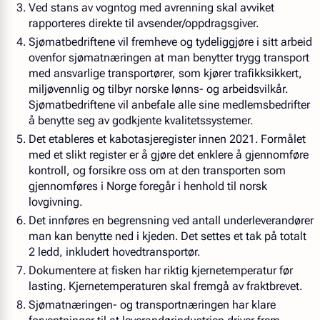
Ved stans av vogntog med avrenning skal avviket
rapporteres direkte til avsender/oppdragsgiver.
Sjømatbedriftene vil fremheve og tydeliggjøre i sitt arbeid
ovenfor sjømatnæringen at man benytter trygg transport
med ansvarlige transportører, som kjører trafikksikkert,
miljøvennlig og tilbyr norske lønns- og arbeidsvilkår.
Sjømatbedriftene vil anbefale alle sine medlemsbedrifter
å benytte seg av godkjente kvalitetssystemer.
Det etableres et kabotasjeregister innen 2021. Formålet
med et slikt register er å gjøre det enklere å gjennomføre
kontroll, og forsikre oss om at den transporten som
gjennomføres i Norge foregår i henhold til norsk
lovgivning.
Det innføres en begrensning ved antall underleverandører
man kan benytte ned i kjeden. Det settes et tak på totalt
2 ledd, inkludert hovedtransportør.
Dokumentere at fisken har riktig kjernetemperatur før
lasting. Kjernetemperaturen skal fremgå av fraktbrevet.
Sjømatnæringen- og transportnæringen har klare