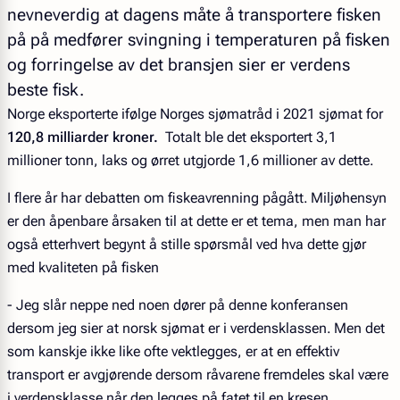
nevneverdig at dagens måte å transportere fisken
på på medfører svingning i temperaturen på fisken
og forringelse av det bransjen sier er verdens
beste fisk.
Norge eksporterte ifølge Norges sjømatråd i 2021 sjømat for
120,8 milliarder kroner.
Totalt ble det eksportert 3,1
millioner tonn, laks og ørret utgjorde 1,6 millioner av dette.
I flere år har debatten om fiskeavrenning pågått. Miljøhensyn
er den åpenbare årsaken til at dette er et tema, men man har
også etterhvert begynt å stille spørsmål ved hva dette gjør
med kvaliteten på fisken
- Jeg slår neppe ned noen dører på denne konferansen
dersom jeg sier at norsk sjømat er i verdensklassen. Men det
som kanskje ikke like ofte vektlegges, er at en effektiv
transport er avgjørende dersom råvarene fremdeles skal være
i verdensklasse når den legges på fatet til en kresen