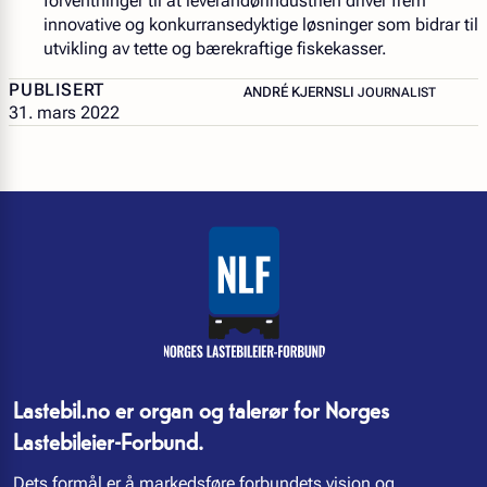
forventninger til at leverandørindustrien driver frem
innovative og konkurransedyktige løsninger som bidrar til
utvikling av tette og bærekraftige fiskekasser.
PUBLISERT
– JOURNALIST
ANDRÉ KJERNSLI
JOURNALIST
31. mars 2022
Lastebil.no er organ og talerør for Norges
Lastebileier-Forbund.
Dets formål er å markedsføre forbundets visjon og