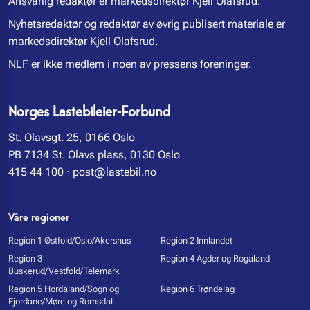
Ansvarlig redaktør er markedsdirektør Kjell Olafsrud.
Nyhetsredaktør og redaktør av øvrig publisert materiale er
markedsdirektør Kjell Olafsrud.
NLF er ikke medlem i noen av pressens foreninger.
Norges Lastebileier-Forbund
St. Olavsgt. 25, 0166 Oslo
PB 7134 St. Olavs plass, 0130 Oslo
415 44 100
·
post@lastebil.no
Våre regioner
Region 1 Østfold/Oslo/Akershus
Region 2 Innlandet
Region 3
Region 4 Agder og Rogaland
Buskerud/Vestfold/Telemark
Region 5 Hordaland/Sogn og
Region 6 Trøndelag
Fjordane/Møre og Romsdal