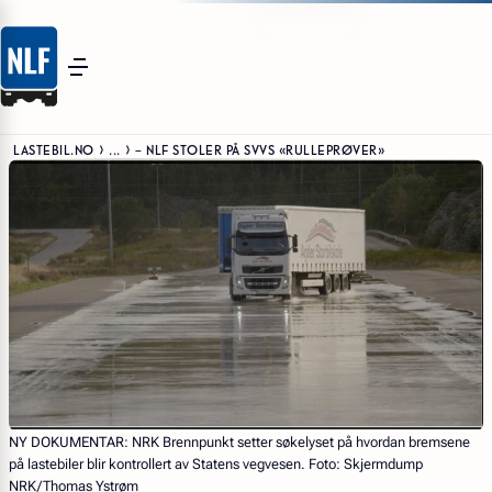
LASTEBIL.NO
...
– NLF STOLER PÅ SVVS «RULLEPRØVER»
NY DOKUMENTAR:
NRK Brennpunkt setter søkelyset på hvordan bremsene
på lastebiler blir kontrollert av Statens vegvesen. Foto: Skjermdump
NRK/Thomas Ystrøm