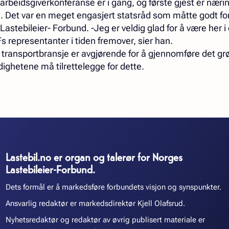
 arbeidsgiverkonferanse er i gang, og første gjest er næri
. Det var en meget engasjert statsråd som måtte godt forb
stebileier- Forbund. -Jeg er veldig glad for å være her i 
NLFs representanter i tiden fremover, sier han.
 transportbransje er avgjørende for å gjennomføre det grø
dighetene må tilrettelegge for dette.
Lastebil.no er organ og talerør for Norges
Lastebileier-Forbund.
Dets formål er å markedsføre forbundets visjon og synspunkter.
Ansvarlig redaktør er markedsdirektør Kjell Olafsrud.
Nyhetsredaktør og redaktør av øvrig publisert materiale er