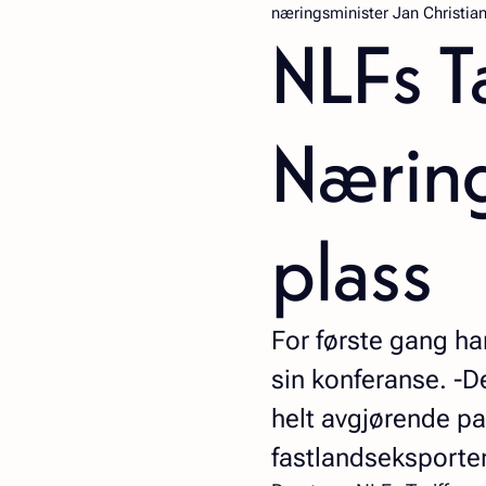
næringsminister Jan Christian 
NLFs T
Næring
plass
For første gang ha
sin konferanse. -De
helt avgjørende pa
fastlandseksporten,