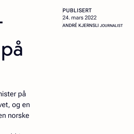
-
PUBLISERT
24. mars 2022
– JOURNALIST
ANDRÉ KJERNSLI
JOURNALIST
 på
nister på
vet, og en
den norske