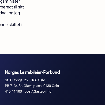
ngsminister
eredt til sitt
dag, og jeg
nne skiftet i
Norges Lastebileier-Forbund
St. Olavsgt. 25, 0166 Oslo
PB 7134 St. Olavs plass, 0130 Oslo
415 44 100
·
post@lastebil.no