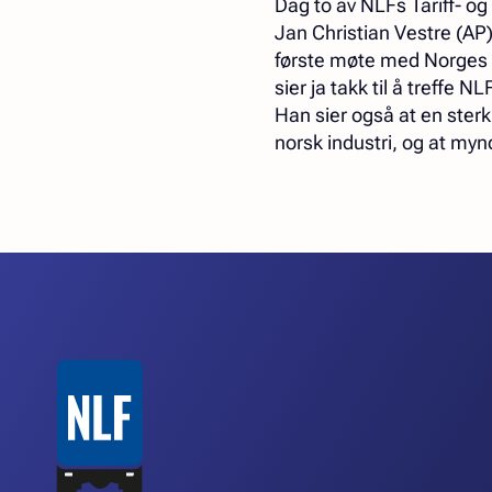
Dag to av NLFs Tariff- og
Jan Christian Vestre (AP)
første møte med Norges La
sier ja takk til å treffe 
Han sier også at en sterk
norsk industri, og at myn