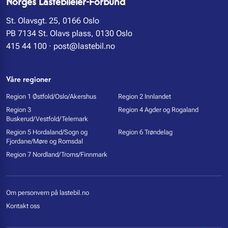
Norges Lastebileier-Forbund
St. Olavsgt. 25, 0166 Oslo
PB 7134 St. Olavs plass, 0130 Oslo
415 44 100
·
post@lastebil.no
Våre regioner
Region 1 Østfold/Oslo/Akershus
Region 2 Innlandet
Region 3
Region 4 Agder og Rogaland
Buskerud/Vestfold/Telemark
Region 5 Hordaland/Sogn og
Region 6 Trøndelag
Fjordane/Møre og Romsdal
Region 7 Nordland/Troms/Finnmark
Om personvern på lastebil.no
Kontakt oss