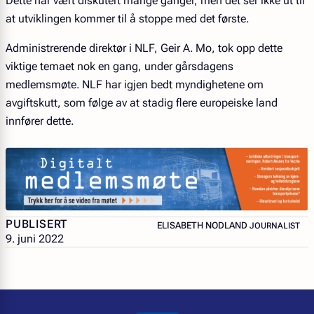
Dette har vært diskutert mange ganger, men det ser ikke ut til
at utviklingen kommer til å stoppe med det første.
Administrerende direktør i NLF, Geir A. Mo, tok opp dette
viktige temaet nok en gang, under gårsdagens
medlemsmøte. NLF har igjen bedt myndighetene om
avgiftskutt, som følge av at stadig flere europeiske land
innfører dette.
PUBLISERT
– JOURNALIST
ELISABETH NODLAND
JOURNALIST
9. juni 2022