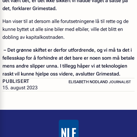
det vært det, er det ikke sikkert vi hadde våget å satse på
det, forklarer Grimestad.
Han viser til at dersom alle forutsetningene lå til rette og de
kunne byttet ut alle sine biler med elbiler, ville det blitt en
dobling av kapitalkostnaden.
– Det grønne skiftet er derfor utfordrende, og vi må ta det i
fellesskap for å forhindre at det bare er noen som må betale
mens andre slipper unna. I tillegg håper vi at teknologien
raskt vil kunne hjelpe oss videre, avslutter Grimestad.
PUBLISERT
– JOURNALIST
ELISABETH NODLAND
JOURNALIST
15. august 2023