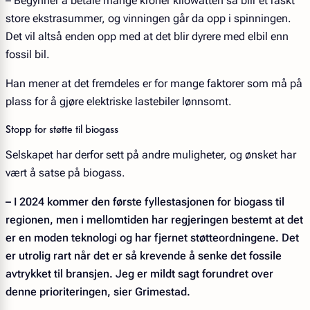
– Begynner å betale mange kroner kilowatten så blir et raskt
store ekstrasummer, og vinningen går da opp i spinningen.
Det vil altså enden opp med at det blir dyrere med elbil enn
fossil bil.
Han mener at det fremdeles er for mange faktorer som må på
plass for å gjøre elektriske lastebiler lønnsomt.
Stopp for støtte til biogass
Selskapet har derfor sett på andre muligheter, og ønsket har
vært å satse på biogass.
– I 2024 kommer den første fyllestasjonen for biogass til
regionen, men i mellomtiden har regjeringen bestemt at det
er en moden teknologi og har fjernet støtteordningene. Det
er utrolig rart når det er så krevende å senke det fossile
avtrykket til bransjen. Jeg er mildt sagt forundret over
denne prioriteringen, sier Grimestad.