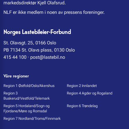
markedsdirektør Kjell Olafsrud.
NLF er ikke medlem i noen av pressens foreninger.
Norges Lastebileier-Forbund
St. Olavsgt. 25, 0166 Oslo
PB 7134 St. Olavs plass, 0130 Oslo
415 44 100
·
post@lastebil.no
Våre regioner
Region 1 Østfold/Oslo/Akershus
Region 2 Innlandet
Region 3
Region 4 Agder og Rogaland
Buskerud/Vestfold/Telemark
Region 5 Hordaland/Sogn og
Region 6 Trøndelag
Fjordane/Møre og Romsdal
Region 7 Nordland/Troms/Finnmark