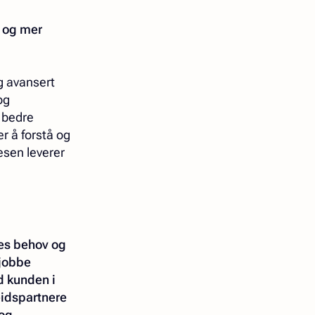
e og mer
og avansert
og
 bedre
er å forstå og
esen leverer
nes behov og
 jobbe
d kunden i
eidspartnere
 og