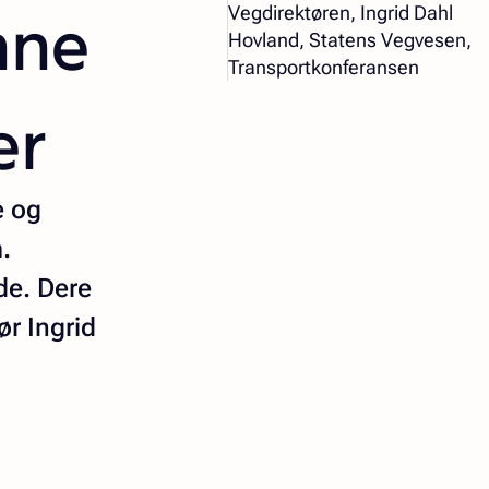
nne
Vegdirektøren, Ingrid Dahl
Hovland, Statens Vegvesen,
Transportkonferansen
er
e og
.
de. Dere
ør Ingrid