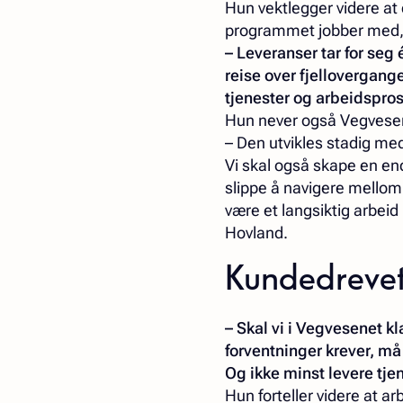
Hun vektlegger videre a
programmet jobber med, 
– Leveranser tar for se
reise over fjellovergange
tjenester og arbeidspros
Hun never også Vegvesen
– Den utvikles stadig med
Vi skal også skape en end
slippe å navigere mellom
være et langsiktig arbeid
Hovland.
Kundedrevet
– Skal vi i Vegvesenet k
forventninger krever, må
Og ikke minst levere tjen
Hun forteller videre at a