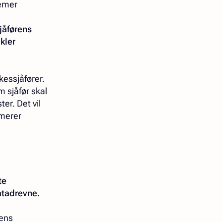
lemer
jåførens
kler
kessjåfører.
m sjåfør skal
er. Det vil
rmerer
te
atadrevne.
tens