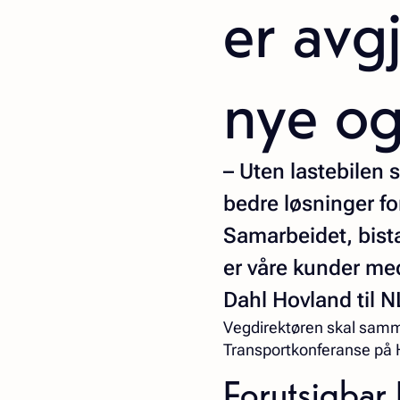
er avg
nye og
– Uten lastebilen 
bedre løsninger for
Samarbeidet, bista
er våre kunder med
Dahl Hovland til N
Vegdirektøren skal samm
Transportkonferanse på 
Forutsigba