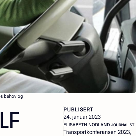
nes behov og
LF
PUBLISERT
24. januar 2023
– JOURNAL
ELISABETH NODLAND
JOURNALIST
Transportkonferansen 2023,