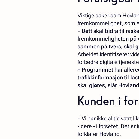
Viktige saker som Hovla
fremkommelighet, som er
– Dett skal bidra til ras
fremkommeligheten på v
sammen på tvers, skal god
Arbeidet identifiserer vid
forbedre digitale tjenes
– Programmet har allered
trafikkinformasjon til la
skal gjøres, slår Hovland
Kunden i fo
– Vi har ikke alltid vært
- dere - i forsetet. Det e
forklarer Hovland.