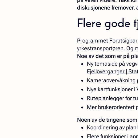
diskusjonene fremover, 
Flere gode 
Programmet Forutsigbar f
yrkestransportøren. Og
Noe av det som er på pl
Ny temaside på vegv
Fjelloverganger | St
Kameraovervåkning p
Nye kartfunksjoner i
Ruteplanlegger for t
Mer brukerorientert
Noen av de tingene som
Koordinering av plan
Flere funksjoner i a