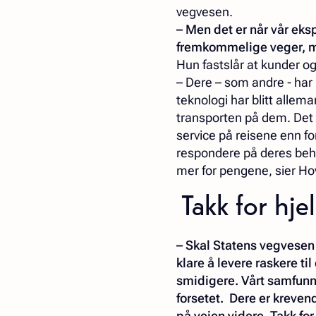
vegvesen.
–
Men det er når vår eks
fremkommelige veger, me
Hun fastslår at kunder og
– Dere – som andre - har 
teknologi har blitt alle
transporten på dem. Det
service på reisene enn for 
respondere på deres beho
mer for pengene, sier Ho
Takk for hje
– Skal Statens vegvesen f
klare å levere raskere ti
smidigere. Vårt samfun
forsetet. Dere er kreve
på veien videre. Takk fo