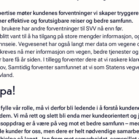
pertise møter kundenes forventninger vi skaper trygger
r effektive og forutsigbare reiser og bedre samfunn.
 brukere har andre forventninger til SVV nå enn før.
blitt vant til å ha tilgang på store mengder informasjon, 
mannseie. Vegvesenet har også langt mer data om vegene 
 kreves nå mer informasjon om vegen, bedre tjenester og
bare få år siden. I tillegg forventer dere at vi raskere klar
v, Samtidig forventer samfunnet at vi som Statens vegv
vland.
lpa!
ylle vår rolle, må vi derfor bli ledende i å forstå kunde
l dem. Vi må rett og slett bli enda mer kundeorientert og
nsoppdrag er å være på veg mot et bedre samfunn – me
nde kunder for oss, men dere er helt nødvendige samarb
r hjelpa så langt. Jeg frem mot samarbeidet, samspillet