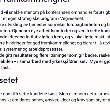
nd vil snakke mer om på konferansen omhandler forutsig
 et eget strategiske program i Vegvesenet.
kere utvikling av tjenester som øker forutsigbarheten og 
eien. Gjennom nye arbeidsmetoder og ved å sette ko
e ideer og initiativ løftes frem, og vi skal løfte raskt, 
ere hindringer for god fremkommelighet og bidrar til å utv
ter, systemer og arbeidsprosesser.
e gitt resultater og flere løsninger som gir bedre, raske
stebilen – i samarbeid med yrkessjåføren selv. Mye er gj
 fast.
rsetet
 like god til å sette kundene først. Men gjennom dette arbe
r innsikt om deres behov, ønsker, ideer og krav som styrer 