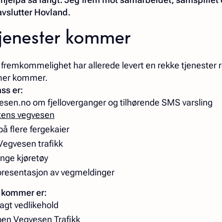
avslutter Hovland.
tjenester kommer
remkommelighet har allerede levert en rekke tjenester r
 mer kommer.
ass er:
esen.no om fjelloverganger og tilhørende SMS varsling
atens vegvesen
å flere fergekaier
 Vegvesen trafikk
unge kjøretøy
 presentasjon av vegmeldinger
 kommer er:
lagt vedlikehold
ppen Vegvesen Trafikk