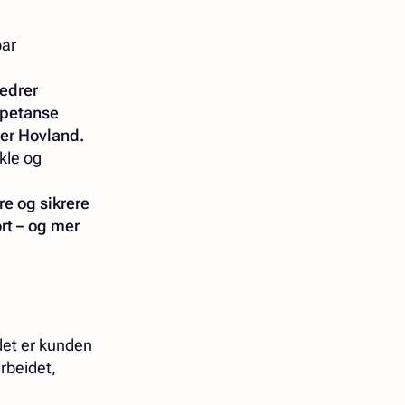
bar
bedrer
mpetanse
sier Hovland.
ikle og
re og sikrere
ort – og mer
idet er kunden
arbeidet,