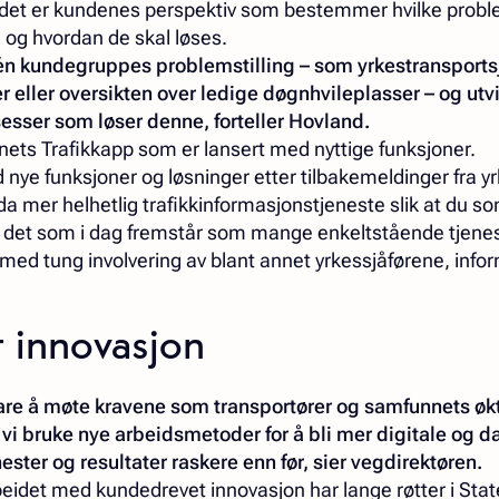
t det er kundenes perspektiv som bestemmer hvilke prob
og hvordan de skal løses.
g én kundegruppes problemstilling – som yrkestransports
r eller oversikten over ledige døgnhvileplasser – og utvi
esser som løser denne, forteller Hovland.
ets Trafikkapp som er lansert med nyttige funksjoner.
 nye funksjoner og løsninger etter tilbakemeldinger fra yr
a mer helhetlig trafikkinformasjonstjeneste slik at du so
 det som i dag fremstår som mange enkeltstående tjenest
 med tung involvering av blant annet yrkessjåførene, info
 innovasjon
lare å møte kravene som transportører og samfunnets øk
 vi bruke nye arbeidsmetoder for å bli mer digitale og d
ester og resultater raskere enn før, sier vegdirektøren.
rbeidet med kundedrevet innovasjon har lange røtter i Sta