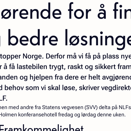
jørende for å fi
 bedre løsning
stopper Norge. Derfor må vi få på plass ny
 å få lastebilen trygt, raskt og sikkert fram
nden og hjelpen fra dere er helt avgjøren
 behov som vi skal løse, skriver vegdirekt
LF.
en med andre fra Statens vegvesen (SVV) delta på NLFs
Holmen konferansehotell fredag og lørdag denne uken.
r Framkommelighet