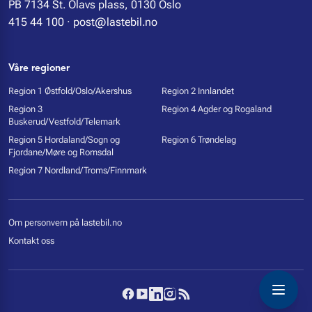
PB 7134 St. Olavs plass, 0130 Oslo
415 44 100
·
post@lastebil.no
Våre regioner
Region 1 Østfold/Oslo/Akershus
Region 2 Innlandet
Region 3
Region 4 Agder og Rogaland
Buskerud/Vestfold/Telemark
Region 5 Hordaland/Sogn og
Region 6 Trøndelag
Fjordane/Møre og Romsdal
Region 7 Nordland/Troms/Finnmark
Om personvern på lastebil.no
Kontakt oss