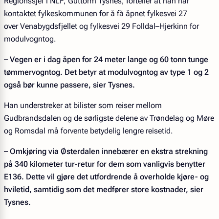
Regionssjef i NLF, Guttorm Tysnes, forteller at han har
kontaktet fylkeskommunen for å få åpnet fylkesvei 27
over Venabygdsfjellet og fylkesvei 29 Folldal–Hjerkinn for
modulvogntog.
– Vegen er i dag åpen for 24 meter lange og 60 tonn tunge
tømmervogntog. Det betyr at modulvogntog av type 1 og 2
også bør kunne passere, sier Tysnes.
Han understreker at bilister som reiser mellom
Gudbrandsdalen og de sørligste delene av Trøndelag og Møre
og Romsdal må forvente betydelig lengre reisetid.
– Omkjøring via Østerdalen innebærer en ekstra strekning
på 340 kilometer tur-retur for dem som vanligvis benytter
E136. Dette vil gjøre det utfordrende å overholde kjøre- og
hviletid, samtidig som det medfører store kostnader, sier
Tysnes.