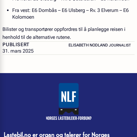
Fra vest: E6 Dombås – E6 Ulsberg – Rv. 3 Elverum – E6
Kolomoen
Bilister og transportører oppfordres til å planlegge reisen i
henhold til de alternative rutene.
PUBLISERT
– JOURNALIST
ELISABETH NODLAND
JOURNALIST
31. mars 2025
Lastebil.no er organ og talerør for Norges