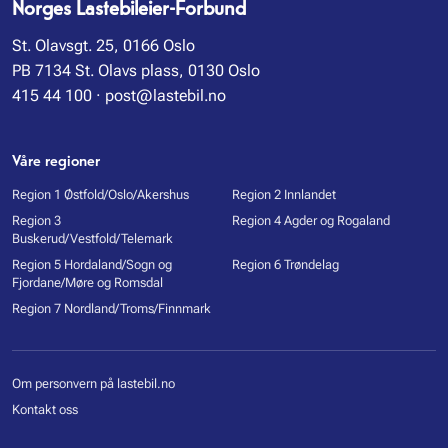
Norges Lastebileier-Forbund
St. Olavsgt. 25, 0166 Oslo
PB 7134 St. Olavs plass, 0130 Oslo
415 44 100
·
post@lastebil.no
Våre regioner
Region 1 Østfold/Oslo/Akershus
Region 2 Innlandet
Region 3
Region 4 Agder og Rogaland
Buskerud/Vestfold/Telemark
Region 5 Hordaland/Sogn og
Region 6 Trøndelag
Fjordane/Møre og Romsdal
Region 7 Nordland/Troms/Finnmark
Om personvern på lastebil.no
Kontakt oss