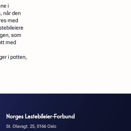
ne i
, når den
eres med
stebileiere
ingen, som
ott med
ger i potten,
Norges Lastebileier-Forbund
St. Olavsgt. 25, 0166 Oslo