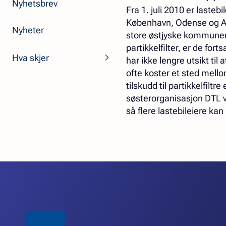
Nyhetsbrev
Fra 1. juli 2010 er laste
København, Odense og Aal
Nyheter
store østjyske kommunen 
partikkelfilter, er de fo
Hva skjer
har ikke lengre utsikt til
ofte koster et sted mello
tilskudd til partikkelfilt
søsterorganisasjon DTL vil
så flere lastebileiere kan