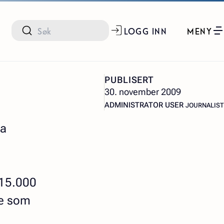
LOGG INN
MENY
PUBLISERT
30. november 2009
– JOURNAL
ADMINISTRATOR USER
JOURNALIST
ha
 15.000
oe som