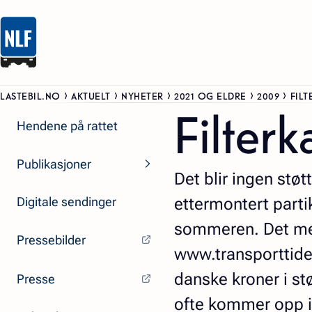
LASTEBIL.NO
AKTUELT
NYHETER
2021 OG ELDRE
2009
FILT
Filter
Hendene på rattet
Publikasjoner
Det blir ingen støt
Digitale sendinger
ettermontert partik
sommeren. Det mel
Pressebilder
www.transporttiden
danske kroner i stø
Presse
ofte kommer opp i 