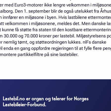
biler med Euro3-motorer ikke lengre velkommen i miljøsone
borg. Den 1. september blir de også utelukket fra Århus
innfører en miljøsone i byen. Hvis lastbilene ettermont
rtsatt velkommen i miljøsonene, meldes det. Men danske la
 at kunne få støtte fra staten til den kostbare ettermonter
m 30.000 og 70.000 kroner per lastebil. Miljøstyrelsens p
re er nemlig tømt, og støtteordningen lukkes. nlFs danske
 enda en gang oppfordre regjeringen til at fylle flere pen
 montere partikkelfiltre på sine lastebiler.
Lastebil.no er organ og talerør for Norges
Lastebileier-Forbund.