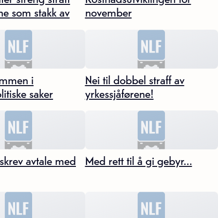
ene som stakk av
november
ammen i
Nei til dobbel straff av
itiske saker
yrkessjåførene!
skrev avtale med
Med rett til å gi gebyr...