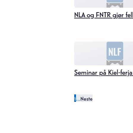
NLA og FNTR gjør fell
Seminar på Kiel-ferja
1
...
Neste