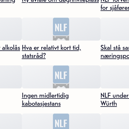
for sjåfør
 alkolås
Hva er relativt kort tid,
Skal stå s
statsråd?
næringspol
Ingen midlertidig
NLF under
kabotasjestans
Würth