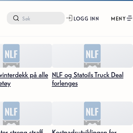
LOGG INN
MENY
vinterdekk på alle
NLF og Statoils Truck Deal
etøy
forlenges
er streng straff
Kostnadsutviklingen for