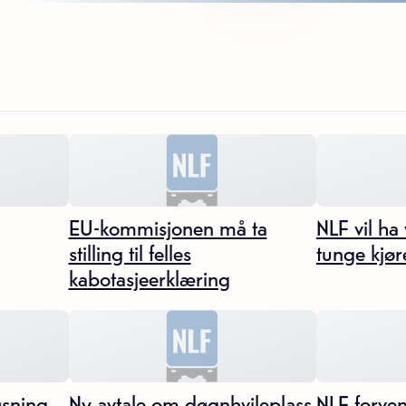
EU-kommisjonen må ta
NLF vil ha 
stilling til felles
tunge kjør
kabotasjeerklæring
øsning
Ny avtale om døgnhvileplass
NLF forvent