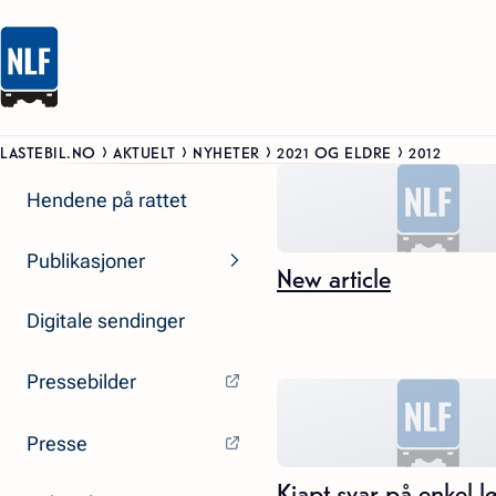
LASTEBIL.NO
AKTUELT
NYHETER
2021 OG ELDRE
2012
Hendene på rattet
Publikasjoner
New article
Digitale sendinger
Pressebilder
Presse
Kjapt svar på enkel l