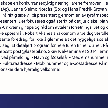
l å skape en konkurransedyktig næring i årene fremover. He
d (Ap), Janne Sjelmo Nordås (Sp) og Hans Fredrik Grøvan 
 På riktig side vil bli presentert gjennom en av fyrtårnsbe
presentert. Det fokuseres også sterkt på det juridiske, bla
Arnkværn gir tips og råd om avtaler i forretningslivet og d
ske spørsmål, Robert Aksnes snakker om arbeidsgiverrollen.
nte foredrag, for ikke å glemme alt det hyggelige sosial
d seg!
Et detaljert program for hele turen finner du her.
På
r epost:
post@lastebil.no
. Skriv Kiel-seminaret 2014 i emn
 ved påmelding: - Navn og fødselsår - Medlemsnummer i
r - Fakturaadresse - Mobilnummer og e-postadresse
Påme
i ønsker dere hjertelig velkomne!