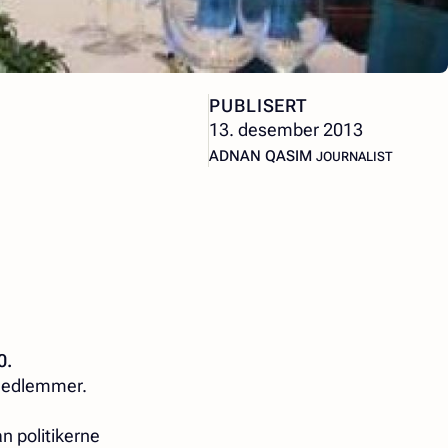
PUBLISERT
13. desember 2013
– JOURNALIST
ADNAN QASIM
JOURNALIST
0.
 medlemmer.
an politikerne