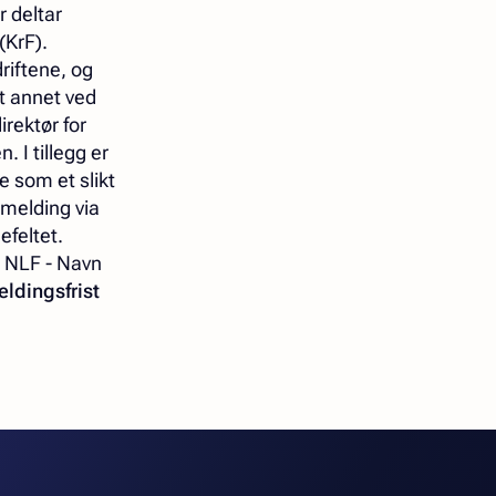
r deltar
(KrF).
driftene, og
nt annet ved
irektør for
 I tillegg er
e som et slikt
melding via
efeltet.
 NLF - Navn
ldingsfrist