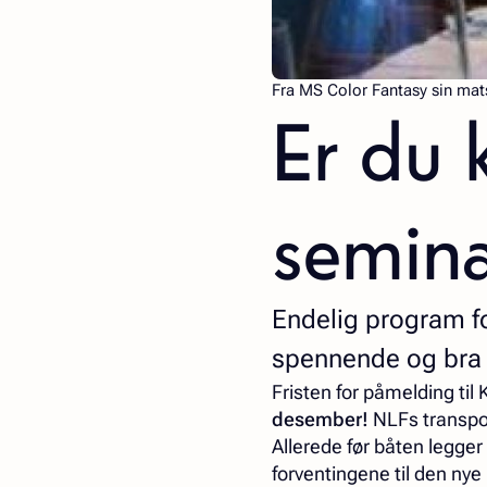
Fra MS Color Fantasy sin mats
Er du k
semina
Endelig program for
spennende og bra f
Fristen for påmelding til
desember!
NLFs transpo
Allerede før båten legger
forventingene til den nye 