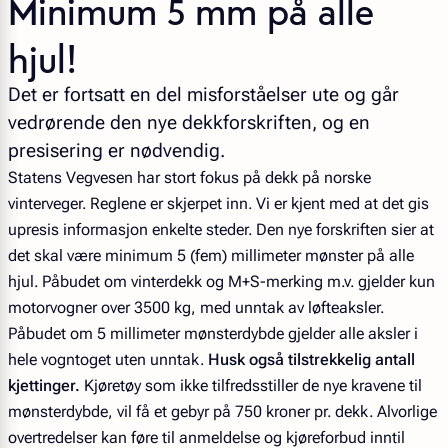
Minimum 5 mm på alle
hjul!
Det er fortsatt en del misforståelser ute og går
vedrørende den nye dekkforskriften, og en
presisering er nødvendig.
Statens Vegvesen har stort fokus på dekk på norske
vinterveger. Reglene er skjerpet inn. Vi er kjent med at det gis
upresis informasjon enkelte steder. Den nye forskriften sier at
det skal være minimum 5 (fem) millimeter mønster på alle
hjul. Påbudet om vinterdekk og M+S-merking m.v. gjelder kun
motorvogner over 3500 kg, med unntak av løfteaksler.
Påbudet om 5 millimeter mønsterdybde gjelder alle aksler i
hele vogntoget uten unntak.
Husk også tilstrekkelig antall
kjettinger.
Kjøretøy som ikke tilfredsstiller de nye kravene til
mønsterdybde, vil få et gebyr på 750 kroner pr. dekk. Alvorlige
overtredelser kan føre til anmeldelse og kjøreforbud inntil