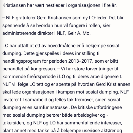
Kristiansen har vært nestleder i organisasjonen i fire år.
– NLF gratulerer Gerd Kristiansen som ny LO-leder. Det blir
spennende å se hvordan hun vil fungere i rollen, sier
administrerende direktør i NLF, Geir A. Mo.
LO har uttalt at ett av hovedmålene er å bekjempe sosial
dumping. Dette gjenspeiles i deres innstilling til
handlingsprogram for perioden 2013–2017, som er blitt
behandlet på kongressen. – Vi har store forventninger til
kommende fireårsperiode i LO og til deres arbeid generelt.
NLF vil følge LO tett og er spente på hvordan Gerd Kristiansen
skal lede organisasjonen i kampen mot sosial dumping. NLF
inviterer til samarbeid og felles tak fremover, siden sosial
dumping er en samfunnstrussel. De kritiske utfordringene
med sosial dumping berører både arbeidsgiver og -
takersiden, og NLF og LO har sammenfallende interesser,
blant annet med tanke på å bekjempe useriøse aktører og