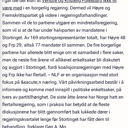
I går ble det klart at
Venstre og Kristelig Folkeparti ikke vil
være med
i en borgerlig regjering. Dermed vil Høyre og
Fremskrittspartiet gå videre i regjeringsforhandlinger.
Sammen vil de to partiene utgjøre en mindretallsregjering,
som vil si at de har under halvparten av mandatene i
Stortinget. Av 169 stortingsrepresentanter totalt, har Høyre 48
og Frp 29, altså 77 mandater til sammen. De fire borgerlige
partiene har allerede blitt enige om et samarbeid i flere saker,
men de neste fire årene vil allikevel enkeltsaker bli diskutert
og avgjort i Stortinget, fordi koalisjonsregjeringen med Høyre
og Frp ikke har flertall. – NLF er en organisasjon med stort
fokus på &eacute;n næring. Vårt påvirkningsarbeid består i å
informere og komme med innspill i politiske enkeltsaker, på
tvers av partitilhørighet. De siste åtte årene har Norge hatt en
flertallsregjering, som i praksis har betydd at de fleste
diskusjonene har blitt gjennomført bak lukkede dører i
regjeringskvartalet lenge før Stortinget har fått dem til
behandling, forklarer Geir A. Mo.