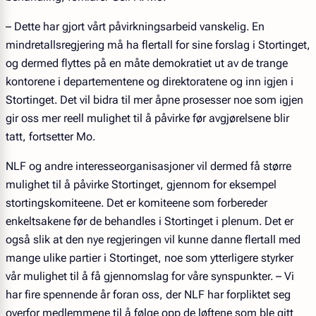
– Dette har gjort vårt påvirkningsarbeid vanskelig. En
mindretallsregjering må ha flertall for sine forslag i Stortinget,
og dermed flyttes på en måte demokratiet ut av de trange
kontorene i departementene og direktoratene og inn igjen i
Stortinget. Det vil bidra til mer åpne prosesser noe som igjen
gir oss mer reell mulighet til å påvirke før avgjørelsene blir
tatt, fortsetter Mo.
NLF og andre interesseorganisasjoner vil dermed få større
mulighet til å påvirke Stortinget, gjennom for eksempel
stortingskomiteene. Det er komiteene som forbereder
enkeltsakene før de behandles i Stortinget i plenum. Det er
også slik at den nye regjeringen vil kunne danne flertall med
mange ulike partier i Stortinget, noe som ytterligere styrker
vår mulighet til å få gjennomslag for våre synspunkter. – Vi
har fire spennende år foran oss, der NLF har forpliktet seg
overfor medlemmene til å følge opp de løftene som ble gitt