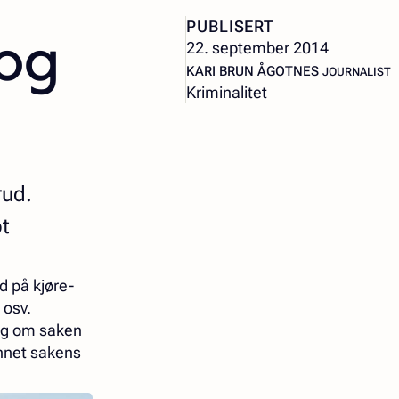
 og
PUBLISERT
22. september 2014
– JOURNALI
KARI BRUN ÅGOTNES
JOURNALIST
Kriminalitet
rud.
ot
d på kjøre-
 osv.
ng om saken
annet sakens