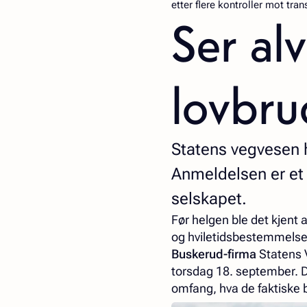
etter flere kontroller mot tra
Ser al
lovbr
Statens vegvesen h
Anmeldelsen er et 
selskapet.
Før helgen ble det kjent 
og hviletidsbestemmelsene
Buskerud-firma
Statens 
torsdag 18. september. De
omfang, hva de faktiske 