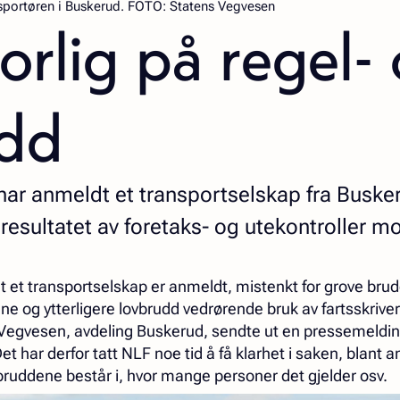
nsportøren i Buskerud.
FOTO:
Statens Vegvesen
vorlig på regel-
udd
ar anmeldt et transportselskap fra Buske
resultatet av foretaks- og utekontroller m
at et transportselskap er anmeldt, mistenkt for grove brud
 og ytterligere lovbrudd vedrørende bruk av fartsskriver
Vegvesen, avdeling Buskerud, sendte ut en pressemeldi
t har derfor tatt NLF noe tid å få klarhet i saken, blant 
bruddene består i, hvor mange personer det gjelder osv.