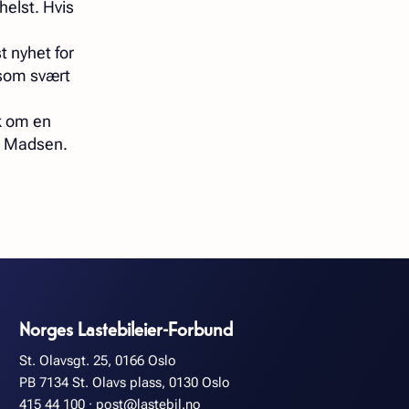
helst. Hvis
t nyhet for
å som svært
kk om en
er Madsen.
Norges Lastebileier-Forbund
St. Olavsgt. 25, 0166 Oslo
PB 7134 St. Olavs plass, 0130 Oslo
415 44 100
·
post@lastebil.no