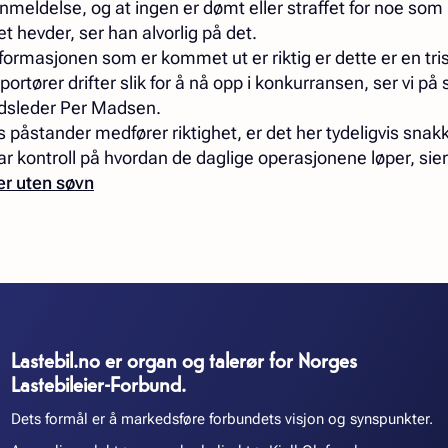
anmeldelse, og at ingen er dømt eller straffet for noe som 
et hevder, ser han alvorlig på det.
ormasjonen som er kommet ut er riktig er dette er en tris
ortører drifter slik for å nå opp i konkurransen, ser vi p
undsleder Per Madsen.
 påstander medfører riktighet, er det her tydeligvis sna
ar kontroll på hvordan de daglige operasjonene løper, si
er uten søvn
Lastebil.no er organ og talerør for Norges
Lastebileier-Forbund.
Dets formål er å markedsføre forbundets visjon og synspunkter.