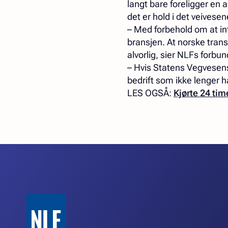
langt bare foreligger en 
det er hold i det veivesen
– Med forbehold om at inf
bransjen. At norske transp
alvorlig, sier NLFs forb
– Hvis Statens Vegvesens
bedrift som ikke lenger h
LES OGSÅ:
Kjørte 24 tim