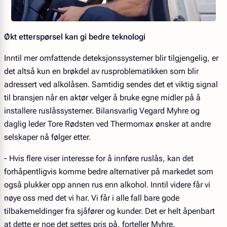
Økt etterspørsel kan gi bedre teknologi
Inntil mer omfattende deteksjonssystemer blir tilgjengelig, er
det altså kun en brøkdel av rusproblematikken som blir
adressert ved alkolåsen. Samtidig sendes det et viktig signal
til bransjen når en aktør velger å bruke egne midler på å
installere ruslåssystemer. Bilansvarlig Vegard Myhre og
daglig leder Tore Rødsten ved Thermomax ønsker at andre
selskaper nå følger etter.
- Hvis flere viser interesse for å innføre ruslås, kan det
forhåpentligvis komme bedre alternativer på markedet som
også plukker opp annen rus enn alkohol. Inntil videre får vi
nøye oss med det vi har. Vi får i alle fall bare gode
tilbakemeldinger fra sjåfører og kunder. Det er helt åpenbart
at dette er noe det settes pris på, forteller Myhre.