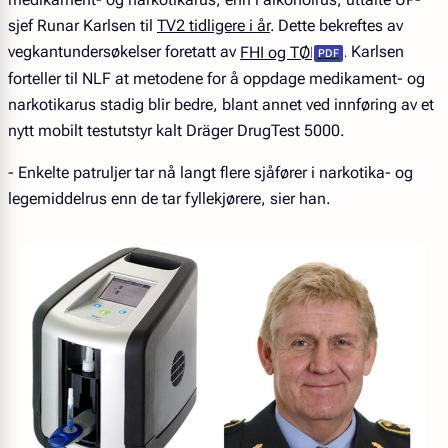
sjef Runar Karlsen til
TV2 tidligere i år
. Dette bekreftes av
vegkantundersøkelser foretatt av
. Karlsen
FHI og TØI
forteller til NLF at metodene for å oppdage medikament- og
narkotikarus stadig blir bedre, blant annet ved innføring av et
nytt mobilt testutstyr kalt Dräger DrugTest 5000.
- Enkelte patruljer tar nå langt flere sjåfører i narkotika- og
legemiddelrus enn de tar fyllekjørere
,
sier han.