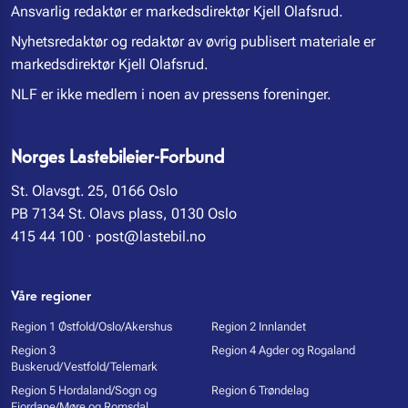
Ansvarlig redaktør er markedsdirektør Kjell Olafsrud.
Nyhetsredaktør og redaktør av øvrig publisert materiale er
markedsdirektør Kjell Olafsrud.
NLF er ikke medlem i noen av pressens foreninger.
Norges Lastebileier-Forbund
St. Olavsgt. 25, 0166 Oslo
PB 7134 St. Olavs plass, 0130 Oslo
415 44 100
·
post@lastebil.no
Våre regioner
Region 1 Østfold/Oslo/Akershus
Region 2 Innlandet
Region 3
Region 4 Agder og Rogaland
Buskerud/Vestfold/Telemark
Region 5 Hordaland/Sogn og
Region 6 Trøndelag
Fjordane/Møre og Romsdal