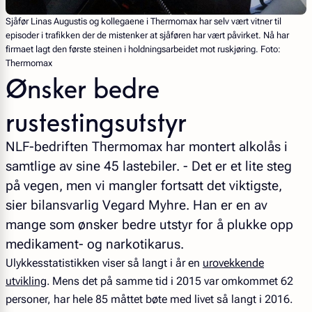
Sjåfør Linas Augustis og kollegaene i Thermomax har selv vært vitner til
episoder i trafikken der de mistenker at sjåføren har vært påvirket. Nå har
firmaet lagt den første steinen i holdningsarbeidet mot ruskjøring. Foto:
Thermomax
Ønsker bedre
rustestingsutstyr
NLF-bedriften Thermomax har montert alkolås i
samtlige av sine 45 lastebiler. - Det er et lite steg
på vegen, men vi mangler fortsatt det viktigste,
sier bilansvarlig Vegard Myhre. Han er en av
mange som ønsker bedre utstyr for å plukke opp
medikament- og narkotikarus.
Ulykkesstatistikken viser så langt i år en
urovekkende
utvikling
. Mens det på samme tid i 2015 var omkommet 62
personer, har hele 85 måttet bøte med livet så langt i 2016.