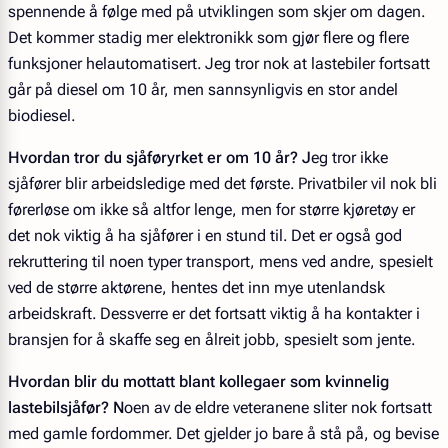
spennende å følge med på utviklingen som skjer om dagen.
Det kommer stadig mer elektronikk som gjør flere og flere
funksjoner helautomatisert. Jeg tror nok at lastebiler fortsatt
går på diesel om 10 år, men sannsynligvis en stor andel
biodiesel.
Hvordan tror du sjåføryrket er om 10 år?
J
eg tror ikke
sjåfører blir arbeidsledige med det første. Privatbiler vil nok bli
førerløse om ikke så altfor lenge, men for større kjøretøy er
det nok viktig å ha sjåfører i en stund til. Det er også god
rekruttering til noen typer transport, mens ved andre, spesielt
ved de større aktørene, hentes det inn mye utenlandsk
arbeidskraft. Dessverre er det fortsatt viktig å ha kontakter i
bransjen for å skaffe seg en ålreit jobb, spesielt som jente.
Hvordan blir du mottatt blant kollegaer som kvinnelig
lastebilsjåfør?
N
oen av de eldre veteranene sliter nok fortsatt
med gamle fordommer. Det gjelder jo bare å stå på, og bevise