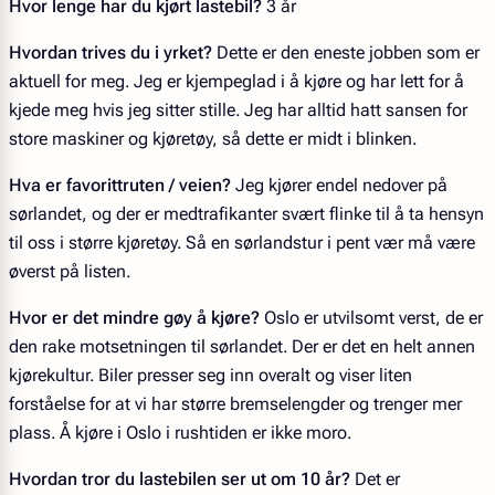
Hvor lenge har du kjørt lastebil?
3 år
Hvordan trives du i yrket?
Dette er den eneste jobben som er
aktuell for meg. Jeg er kjempeglad i å kjøre og har lett for å
kjede meg hvis jeg sitter stille. Jeg har alltid hatt sansen for
store maskiner og kjøretøy, så dette er midt i blinken.
Hva er favorittruten / veien?
Jeg kjører endel nedover på
sørlandet, og der er medtrafikanter svært flinke til å ta hensyn
til oss i større kjøretøy. Så en sørlandstur i pent vær må være
øverst på listen.
Hvor er det mindre gøy å kjøre?
Oslo er utvilsomt verst, de er
den rake motsetningen til sørlandet. Der er det en helt annen
kjørekultur. Biler presser seg inn overalt og viser liten
forståelse for at vi har større bremselengder og trenger mer
plass. Å kjøre i Oslo i rushtiden er ikke moro.
Hvordan tror du lastebilen ser ut om 10 år?
Det er