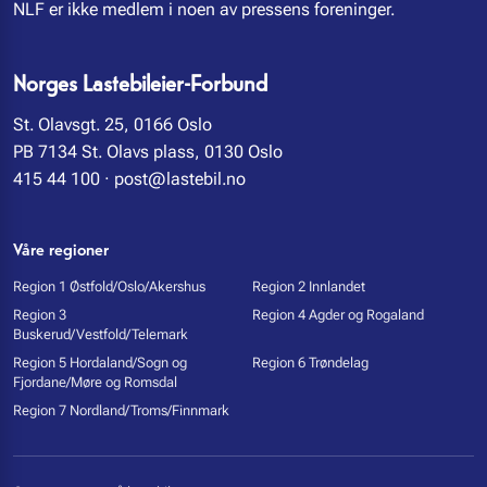
NLF er ikke medlem i noen av pressens foreninger.
Norges Lastebileier-Forbund
St. Olavsgt. 25, 0166 Oslo
PB 7134 St. Olavs plass, 0130 Oslo
415 44 100
·
post@lastebil.no
Våre regioner
Region 1 Østfold/Oslo/Akershus
Region 2 Innlandet
Region 3
Region 4 Agder og Rogaland
Buskerud/Vestfold/Telemark
Region 5 Hordaland/Sogn og
Region 6 Trøndelag
Fjordane/Møre og Romsdal
Region 7 Nordland/Troms/Finnmark