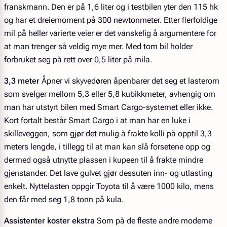
franskmann. Den er på 1,6 liter og i testbilen yter den 115 hk
og har et dreiemoment på 300 newtonmeter. Etter flerfoldige
mil på heller varierte veier er det vanskelig å argumentere for
at man trenger så veldig mye mer. Med tom bil holder
forbruket seg på rett over 0,5 liter på mila.
3,3 meter
Åpner vi skyvedøren åpenbarer det seg et lasterom
som svelger mellom 5,3 eller 5,8 kubikkmeter, avhengig om
man har utstyrt bilen med Smart Cargo-systemet eller ikke.
Kort fortalt består Smart Cargo i at man har en luke i
skilleveggen, som gjør det mulig å frakte kolli på opptil 3,3
meters lengde, i tillegg til at man kan slå forsetene opp og
dermed også utnytte plassen i kupeen til å frakte mindre
gjenstander. Det lave gulvet gjør dessuten inn- og utlasting
enkelt. Nyttelasten oppgir Toyota til å være 1000 kilo, mens
den får med seg 1,8 tonn på kula.
Assistenter koster ekstra
Som på de fleste andre moderne