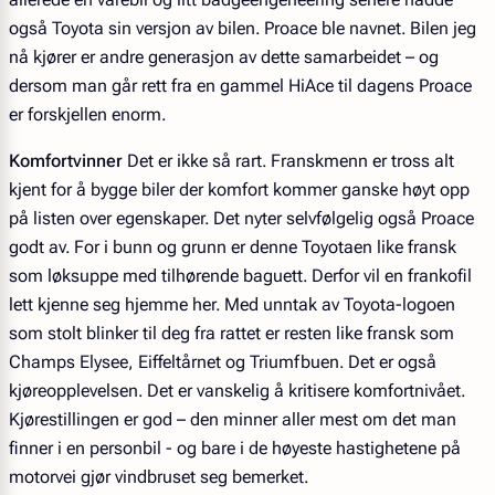
også Toyota sin versjon av bilen. Proace ble navnet. Bilen jeg
nå kjører er andre generasjon av dette samarbeidet – og
dersom man går rett fra en gammel HiAce til dagens Proace
er forskjellen enorm.
Komfortvinner
Det er ikke så rart. Franskmenn er tross alt
kjent for å bygge biler der komfort kommer ganske høyt opp
på listen over egenskaper. Det nyter selvfølgelig også Proace
godt av. For i bunn og grunn er denne Toyotaen like fransk
som løksuppe med tilhørende baguett. Derfor vil en frankofil
lett kjenne seg hjemme her. Med unntak av Toyota-logoen
som stolt blinker til deg fra rattet er resten like fransk som
Champs Elysee, Eiffeltårnet og Triumfbuen. Det er også
kjøreopplevelsen. Det er vanskelig å kritisere komfortnivået.
Kjørestillingen er god – den minner aller mest om det man
finner i en personbil - og bare i de høyeste hastighetene på
motorvei gjør vindbruset seg bemerket.