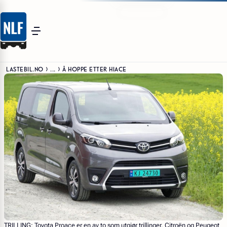
LASTEBIL.NO
...
Å HOPPE ETTER HIACE
TRILLING: Toyota Proace er en av to som utgjør trillinger. Citroën og Peugeot