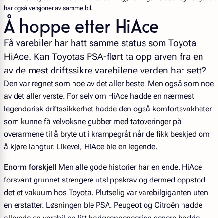
har også versjoner av samme bil.
Å hoppe etter HiAce
Få varebiler har hatt samme status som Toyota
HiAce. Kan Toyotas PSA-flørt ta opp arven fra en
av de mest driftssikre varebilene verden har sett?
Den var regnet som noe av det aller beste. Men også som noe
av det aller verste. For selv om HiAce hadde en nærmest
legendarisk driftssikkerhet hadde den også komfortsvakheter
som kunne få velvoksne gubber med tatoveringer på
overarmene til å bryte ut i krampegråt når de fikk beskjed om
å kjøre langtur. Likevel, HiAce ble en legende.
Enorm forskjell
Men alle gode historier har en ende. HiAce
forsvant grunnet strengere utslippskrav og dermed oppstod
det et vakuum hos Toyota. Plutselig var varebilgiganten uten
en erstatter. Løsningen ble PSA. Peugeot og Citroën hadde
allerede en varebil og litt badgeengeneering senere hadde