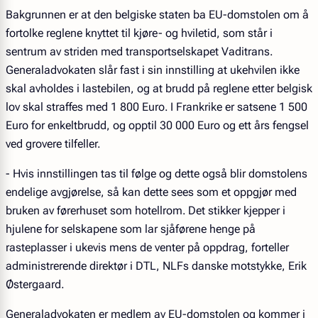
Bakgrunnen er at den belgiske staten ba EU-domstolen om å
fortolke reglene knyttet til kjøre- og hviletid, som står i
sentrum av striden med transportselskapet Vaditrans.
Generaladvokaten slår fast i sin innstilling at ukehvilen ikke
skal avholdes i lastebilen, og at brudd på reglene etter belgisk
lov skal straffes med 1 800 Euro. I Frankrike er satsene 1 500
Euro for enkeltbrudd, og opptil 30 000 Euro og ett års fengsel
ved grovere tilfeller.
- Hvis innstillingen tas til følge og dette også blir domstolens
endelige avgjørelse, så kan dette sees som et oppgjør med
bruken av førerhuset som hotellrom. Det stikker kjepper i
hjulene for selskapene som lar sjåførene henge på
rasteplasser i ukevis mens de venter på oppdrag, forteller
administrerende direktør i DTL, NLFs danske motstykke, Erik
Østergaard.
Generaladvokaten er medlem av EU-domstolen og kommer i