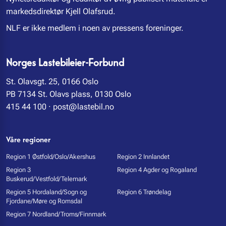
markedsdirektør Kjell Olafsrud.
NLF er ikke medlem i noen av pressens foreninger.
Norges Lastebileier-Forbund
St. Olavsgt. 25, 0166 Oslo
PB 7134 St. Olavs plass, 0130 Oslo
415 44 100
·
post@lastebil.no
Våre regioner
Region 1 Østfold/Oslo/Akershus
Region 2 Innlandet
Region 3
Region 4 Agder og Rogaland
Buskerud/Vestfold/Telemark
Region 5 Hordaland/Sogn og
Region 6 Trøndelag
Fjordane/Møre og Romsdal
Region 7 Nordland/Troms/Finnmark