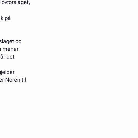
ovforslaget,
kk på
slaget og
an mener
år det
gjelder
r Norén til