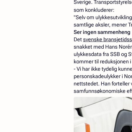
Sverige. Transportstyrel
som konkluderer:
"Selv om ulykkesutvikling
samtlige aksler, mener Tr
Ser ingen sammenheng
Det
svenske bransjetidssk
snakket med Hans Norén v
ulykkesdata fra SSB og S
kommer til reduksjonen i
- Vi har ikke tydelig kunn
personskadeulykker i Nor
nettstedet. Han forteller
samfunnsøkonomiske eff