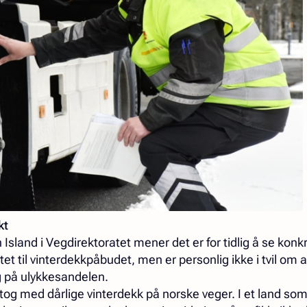
kt
Island i Vegdirektoratet mener det er for tidlig å se konkr
et til vinterdekkpåbudet, men er personlig ikke i tvil om a
ng på ulykkesandelen.
gntog med dårlige vinterdekk på norske veger. I et land s