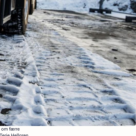
r om færre
Terje Hellgren