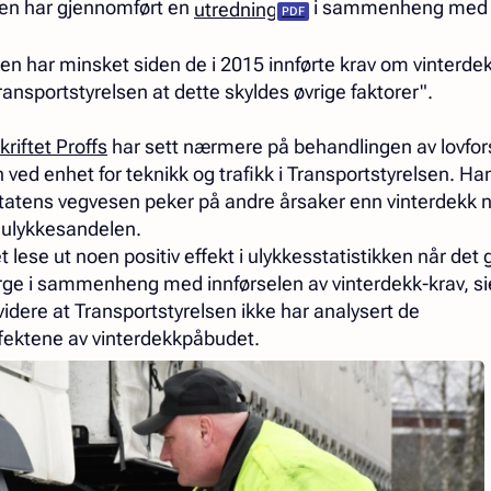
sen har gjennomført en
i sammenheng med l
utredning
en har minsket siden de i 2015 innførte krav om vinterde
ansportstyrelsen at dette skyldes øvrige faktorer".
riftet Proffs
har sett nærmere på behandlingen av lovfor
ed enhet for teknikk og trafikk i Transportstyrelsen. H
tatens vegvesen peker på andre årsaker enn vinterdekk n
 ulykkesandelen.
et lese ut noen positiv effekt i ulykkesstatistikken når det 
ge i sammenheng med innførselen av vinterdekk-krav, sie
 videre at Transportstyrelsen ikke har analysert de
ektene av vinterdekkpåbudet.