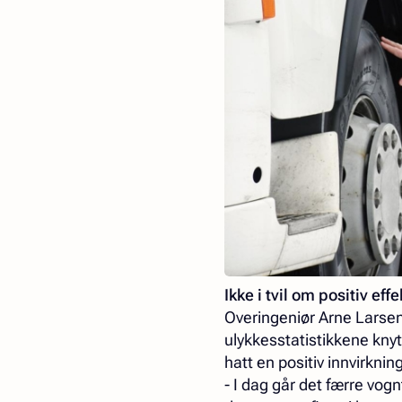
Ikke i tvil om positiv effe
Overingeniør Arne Larsen 
ulykkesstatistikkene knytt
hatt en positiv innvirkni
- I dag går det færre vo