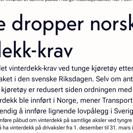
e dropper nors
dekk-krav
det vinterdekk-krav ved tunge kjøretøy ette
raket i den svenske Riksdagen. Selv om ant
 kjøretøy er redusert siden ordningen med
erdekk ble innført i Norge, mener Transport
vendig å innføre lignende lovpålegg i Sveri
nføre påbud om vinterdekk på samtlige aksler ved tyngre k
 ha vinterdekk på drivaksler fra 1. desember til 31. mars i