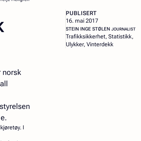
k
PUBLISERT
16. mai 2017
– JOURNALIS
STEIN INGE STØLEN
JOURNALIST
Trafikksikkerhet, Statistikk,
Ulykker, Vinterdekk
r norsk
all
styrelsen
ge.
jøretøy. I