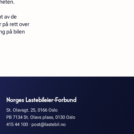
rheten.
nt av de
 på rett over
ing på bilen
Norges Lastebileier-Forbund
St. Olavsgt. 25, 0166 Oslo
PB 7134 St. Olavs plass, 0130 Oslo
415 44 100
·
post@lastebil.no