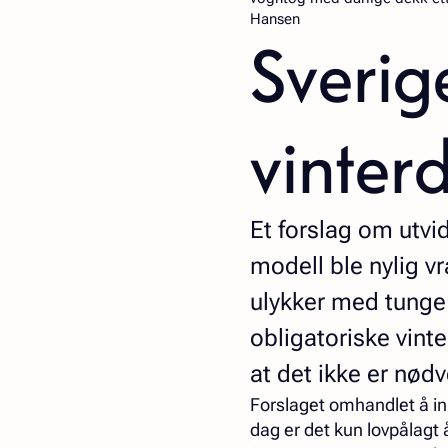
Hansen
Sverig
vinter
Et forslag om utvi
modell ble nylig v
ulykker med tunge
obligatoriske vint
at det ikke er nød
Forslaget omhandlet å in
dag er det kun lovpålagt å