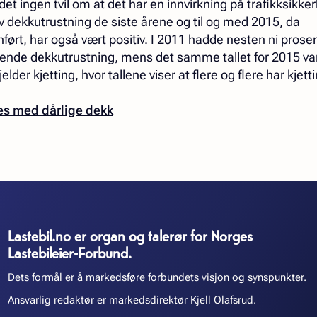
det ingen tvil om at det har en innvirkning på trafikksikke
av dekkutrustning de siste årene og til og med 2015, da
ført, har også vært positiv. I 2011 hadde nesten ni prose
lende dekkutrustning, mens det samme tallet for 2015 var
der kjetting, hvor tallene viser at flere og flere har kjett
es med dårlige dekk
Lastebil.no er organ og talerør for Norges
Lastebileier-Forbund.
Dets formål er å markedsføre forbundets visjon og synspunkter.
Ansvarlig redaktør er markedsdirektør Kjell Olafsrud.