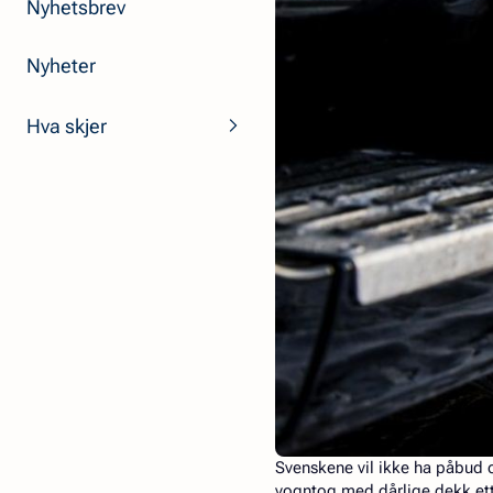
Nyhetsbrev
Nyheter
Hva skjer
Svenskene vil ikke ha påbud 
vogntog med dårlige dekk ette