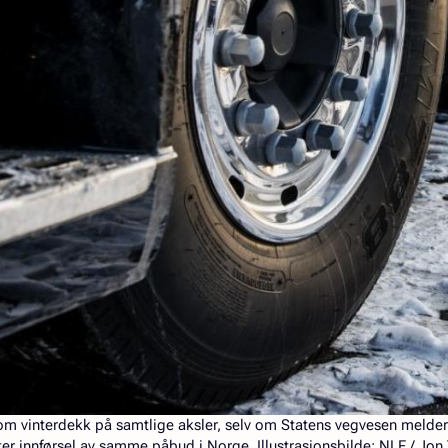
om vinterdekk på samtlige aksler, selv om Statens vegvesen melde
r innførsel av samme påbud i Norge. Illustrasjonsbilde: NLF / Jon 