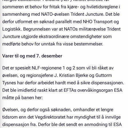
sommeren et behov for fritak fra kjøre- og hviletidsreglene i
sammenheng med NATO-øvelsen Trident Juncture. Det ble
derfor utformet en søknad parallelt med NHO Transport og
Logistikk. Begrunnelsen var at NATOs militærøvelse Trident
Juncture utgjorde ekstraordinære omstendigheter som
medførte behov for unntak fra visse bestemmelser.
Varer til og med 7. desember
Det er spesielt NLF-regionene 1 og 2 som vil bli råket av
øvelsen, og regionsjefene J. Kristian Bjerke og Guttorm
Tysnes har derfor arbeidet hardt med å sikre dispensasjonen.
Det ble imidlertid raskt klart at EFTAs overvåkingsorgan ESA
måtte på banen her:
Øvelsen, og derfor også søknaden, omhandler et lengre
tidsrom enn det Vegdirektoratet har myndighet til å innvilge
dispensasjon fra. Derfor ble det sendt en anmodning til ESA