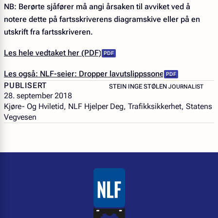
NB: Berørte sjåfører må angi årsaken til avviket ved å
notere dette på fartsskriverens diagramskive eller på en
utskrift fra fartsskriveren.
Les hele vedtaket her (PDF)
Les også: NLF-seier: Dropper lavutslippssone
PUBLISERT
– JOURNALIST
STEIN INGE STØLEN
JOURNALIST
28. september 2018
Kjøre- Og Hviletid, NLF Hjelper Deg, Trafikksikkerhet, Statens
Vegvesen