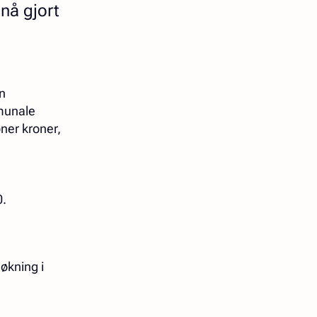
 nå gjort
en
munale
ner kroner,
0.
 økning i