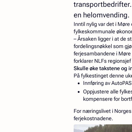
transportbedrifter.
en helomvending.
Inntil nylig var det i Mør
fylkeskommunale økono
– Årsaken ligger i at de st
fordelingsnøkkel som gj
ferjesambandene i Møre o
forklarer NLFs regionsje
Skulle øke takstene og in
På fylkestinget denne uken
Innføring av AutoPAS
Oppjustere alle fylk
kompensere for bortf
For næringslivet i Norges
ferjekostnadene.