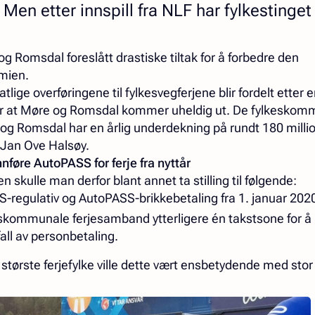
 Men etter innspill fra NLF har fylkestinget
e og Romsdal foreslått drastiske tiltak for å forbedre den
mien.
atlige overføringene til fylkesvegferjene blir fordelt etter 
ør at Møre og Romsdal kommer uheldig ut. De fylkeskom
g Romsdal har en årlig underdekning på rundt 180 millio
f Jan Ove Halsøy.
nføre AutoPASS for ferje fra nyttår
 skulle man derfor blant annet ta stilling til følgende:
S-regulativ og AutoPASS-brikkebetaling fra 1. januar 202
eskommunale ferjesamband ytterligere én takstsone for å
all av personbetaling.
 største ferjefylke ville dette vært ensbetydende med stor