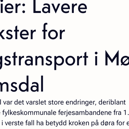
ier: Lavere
kster for
stransport i M
msdal
var det varslet store endringer, deriblant
de fylkeskommunale ferjesambandene fra 1.
i verste fall ha betydd kroken på døra for 