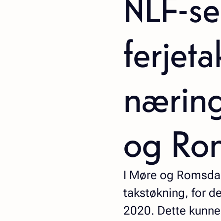
NLF-se
ferjeta
næring
og Ro
I Møre og Romsdal 
takstøkning, for 
2020. Dette kunne 