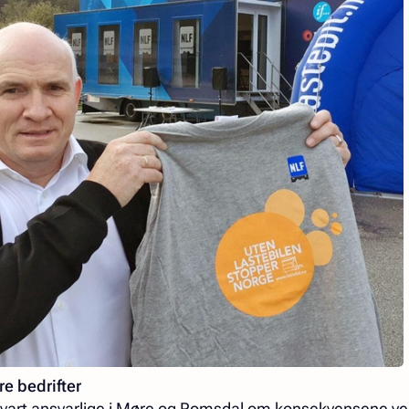
ere bedrifter
advart ansvarlige i Møre og Romsdal om konsekvensene ved