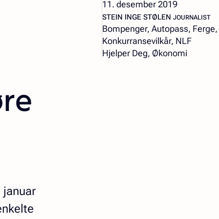
11. desember 2019
– JOURNALIS
STEIN INGE STØLEN
JOURNALIST
Bompenger, Autopass, Ferge,
Konkurransevilkår, NLF
Hjelper Deg, Økonomi
øre
 januar
enkelte