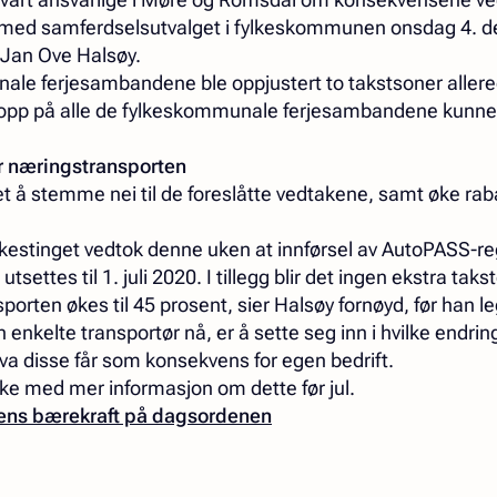
e med samferdselsutvalget i fylkeskommunen onsdag 4. de
f Jan Ove Halsøy.
ale ferjesambandene ble oppjustert to takstsoner allere
 opp på alle de fylkeskommunale ferjesambandene kunne b
or næringstransporten
t å stemme nei til de foreslåtte vedtakene, samt øke rab
Fylkestinget vedtok denne uken at innførsel av AutoPASS-re
settes til 1. juli 2020. I tillegg blir det ingen ekstra taks
orten økes til 45 prosent, sier Halsøy fornøyd, før han leg
n enkelte transportør nå, er å sette seg inn i hvilke endrin
hva disse får som konsekvens for egen bedrift.
ke med mer informasjon om dette før jul.
ens bærekraft på dagsordenen