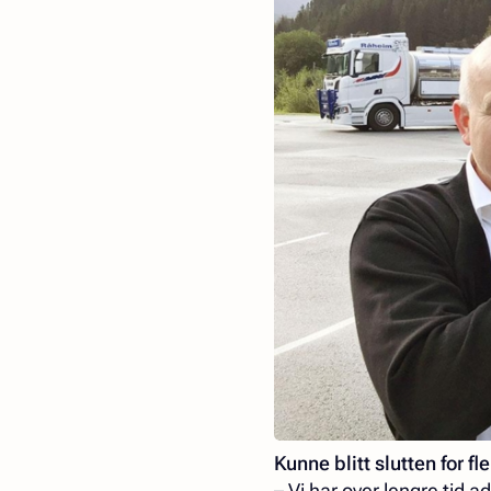
Kunne blitt slutten for fl
– Vi har over lengre tid 