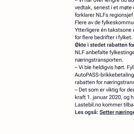
vedtak, senest i et møt
forklarer NLFs regionsje
Flere av de fylkeskommun
Ytterligere én takstsone
for flere bedrifter i fylket.
Økte i stedet rabatten f
NLF anbefalte fylkestinge
næringstransporten.
– Vi ble heldigvis hørt. 
AutoPASS-brikkebetaling ut
rabatten for næringstransp
– Det som er viktig for de
kraft 1. januar 2020, og 
Lastebil.no kommer tilba
Les også:
Setter næring