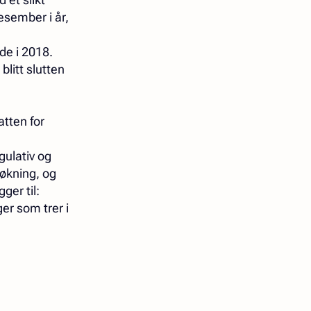
sember i år,
de i 2018.
litt slutten
atten for
gulativ og
tøkning, og
ger til:
ger som trer i