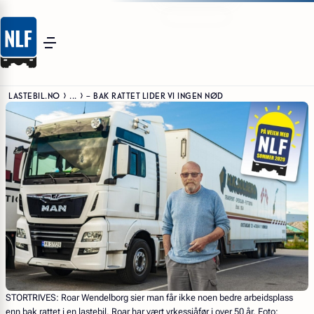
LASTEBIL.NO
...
– BAK RATTET LIDER VI INGEN NØD
STORTRIVES:
Roar Wendelborg sier man får ikke noen bedre arbeidsplass
enn bak rattet i en lastebil. Roar har vært yrkessjåfør i over 50 år. Foto: