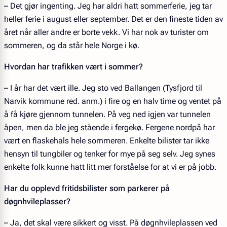
– Det gjør ingenting. Jeg har aldri hatt sommerferie, jeg tar
heller ferie i august eller september. Det er den fineste tiden av
året når aller andre er borte vekk. Vi har nok av turister om
sommeren, og da står hele Norge i kø.
Hvordan har trafikken vært i sommer?
– I år har det vært ille. Jeg sto ved Ballangen (Tysfjord til
Narvik kommune red. anm.) i fire og en halv time og ventet på
å få kjøre gjennom tunnelen. På veg ned igjen var tunnelen
åpen, men da ble jeg stående i fergekø. Fergene nordpå har
vært en flaskehals hele sommeren. Enkelte bilister tar ikke
hensyn til tungbiler og tenker for mye på seg selv. Jeg synes
enkelte folk kunne hatt litt mer forståelse for at vi er på jobb.
Har du opplevd fritidsbilister som parkerer på
døgnhvileplasser?
– Ja, det skal være sikkert og visst. På døgnhvileplassen ved