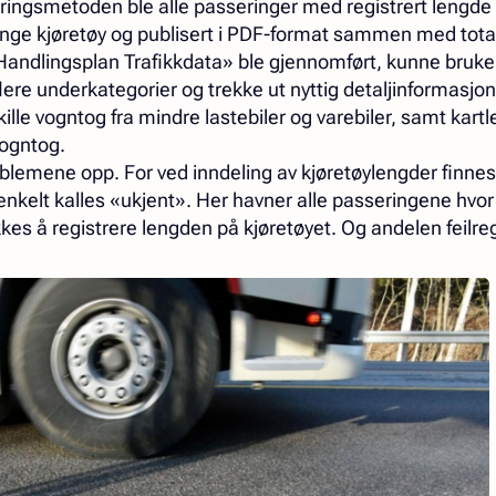
ringsmetoden ble alle passeringer med registrert lengde 
unge kjøretøy og publisert i PDF-format sammen med tota
«Handlingsplan Trafikkdata» ble gjennomført, kunne bruke
flere underkategorier og trekke ut nyttig detaljinformasjon
ille vogntog fra mindre lastebiler og varebiler, samt kartl
ogntog.
lemene opp. For ved inndeling av kjøretøylengder finnes
nkelt kalles «ukjent». Her havner alle passeringene hvor
kkes å registrere lengden på kjøretøyet. Og andelen feilre