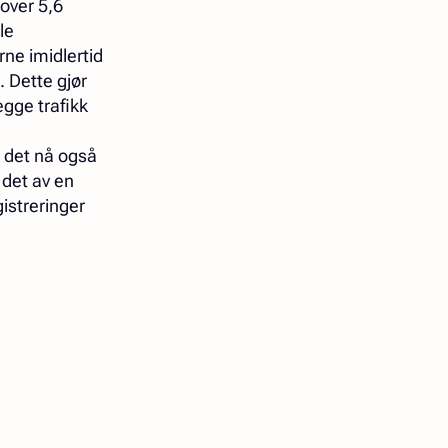
over 5,6
le
rne imidlertid
. Dette gjør
egge trafikk
 det nå også
 det av en
gistreringer