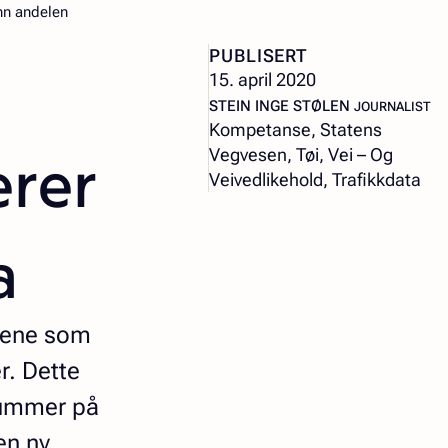
enn andelen
PUBLISERT
15. april 2020
– JOURNALIS
STEIN INGE STØLEN
JOURNALIST
Kompetanse, Statens
erer
Vegvesen, Tøi, Vei – Og
Veivedlikehold, Trafikkdata
a
ktene som
r. Dette
 summer på
en ny