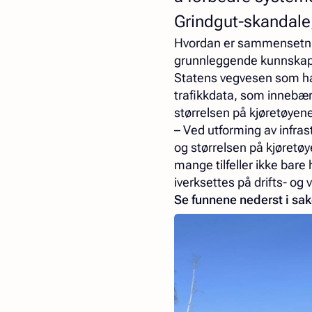
Grindgut-skandale,
Hvordan er sammensetnin
grunnleggende kunnskap 
Statens vegvesen som har
trafikkdata, som innebære
størrelsen på kjøretøyen
– Ved utforming av infra
og størrelsen på kjøretø
mange tilfeller ikke bar
iverksettes på drifts- og 
Se funnene nederst i sa