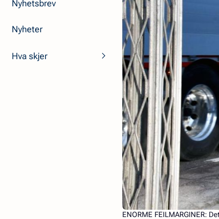
Nyhetsbrev
Nyheter
Hva skjer
ENORME FEILMARGINER:
Det