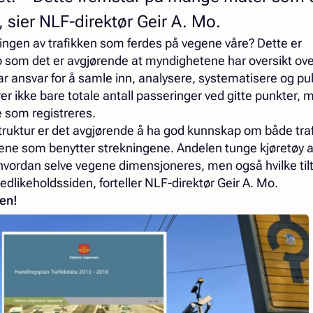
 sier NLF-direktør Geir A. Mo.
gen av trafikken som ferdes på vegene våre? Dette er
som det er avgjørende at myndighetene har oversikt over
 ansvar for å samle inn, analysere, systematisere og pu
r ikke bare totale antall passeringer ved gitte punkter,
e som registreres.
struktur er det avgjørende å ha god kunnskap om både tr
yene som benytter strekningene. Andelen tunge kjøretøy av
e hvordan selve vegene dimensjoneres, men også hvilke ti
vedlikeholdssiden, forteller NLF-direktør Geir A. Mo.
ken!