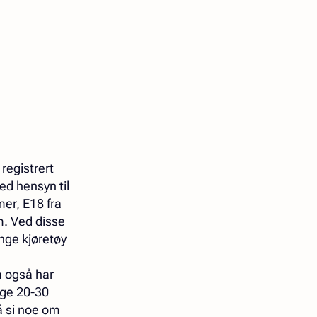
registrert
ed hensyn til
er, E18 fra
im. Ved disse
nge kjøretøy
m også har
ige 20-30
 å si noe om