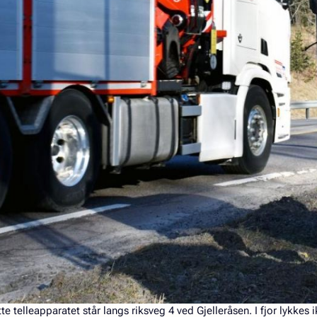
te telleapparatet står langs riksveg 4 ved Gjelleråsen. I fjor lykkes 