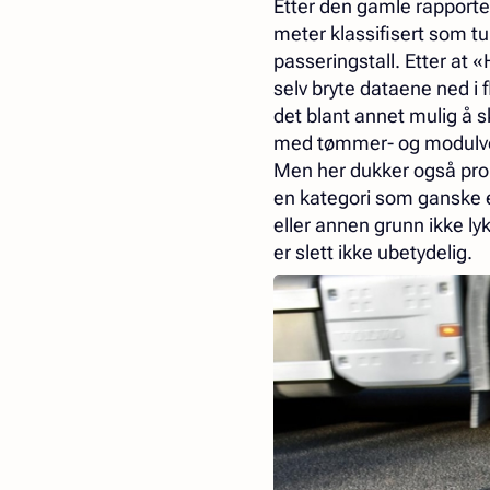
Etter den gamle rapporte
meter klassifisert som t
passeringstall. Etter at 
selv bryte dataene ned i 
det blant annet mulig å sk
med tømmer- og modulv
Men her dukker også prob
en kategori som ganske e
eller annen grunn ikke ly
er slett ikke ubetydelig.