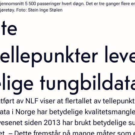
gjennomsnitt 5 500 passeringer hvert døgn. Det er tre ganger flere 
jøretøy. Foto: Stein Inge Stølen
ste
tellepunkter lev
lige tungbildat
ørt av NLF viser at flertallet av tellepun
data i Norge har betydelige kvalitetsmangle
egvesenet siden 2013 har brukt betydelige
et. – Dette fremstår på mange måter som 