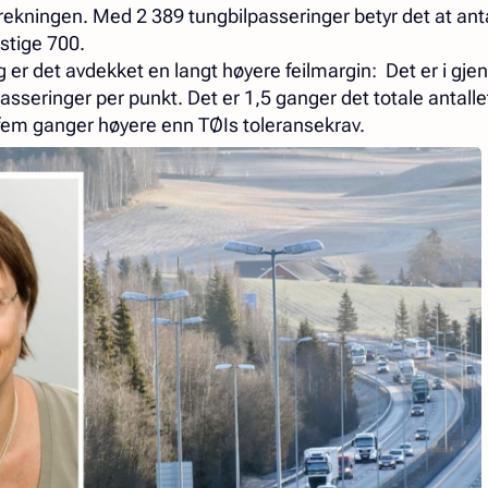
rekningen. Med 2 389 tungbilpasseringer betyr det at anta
stige 700.
r det avdekket en langt høyere feilmargin: Det er i gje
passeringer per punkt. Det er 1,5 ganger det totale antalle
g fem ganger høyere enn TØIs toleransekrav.