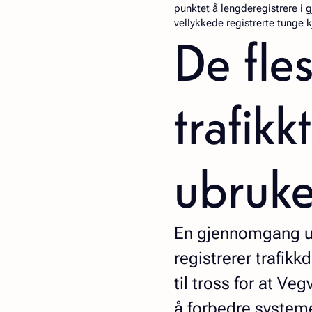
punktet å lengderegistrere i 
vellykkede registrerte tunge k
De fle
trafikk
ubruke
En gjennomgang utf
registrerer trafikk
til tross for at V
å forbedre system