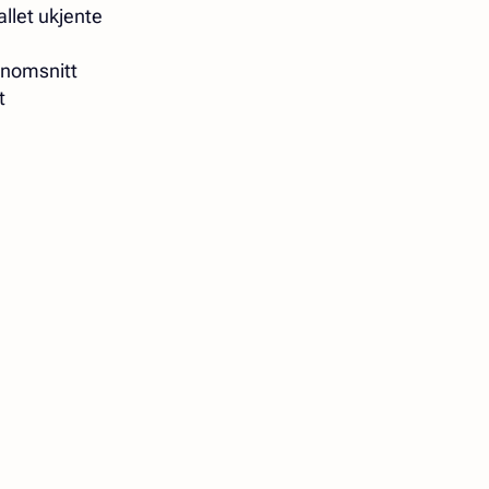
llet ukjente
nnomsnitt
t