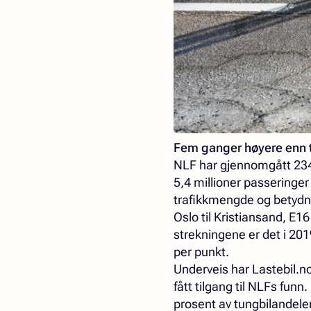
Fem ganger høyere enn 
NLF har gjennomgått 234 t
5,4 millioner passeringer 
trafikkmengde og betydni
Oslo til Kristiansand, E16
strekningene er det i 20
per punkt.
Underveis har Lastebil.n
fått tilgang til NLFs fun
prosent av tungbilandelen 