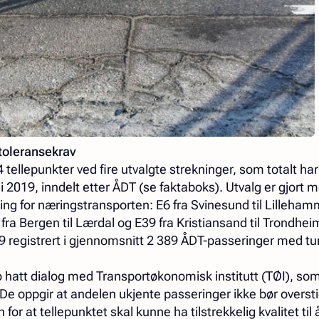
toleransekrav
ellepunkter ved fire utvalgte strekninger, som totalt har 
i 2019, inndelt etter ÅDT (se faktaboks). Utvalg er gjort m
ng for næringstransporten: E6 fra Svinesund til Lillehamm
 fra Bergen til Lærdal og E39 fra Kristiansand til Trondhe
19 registrert i gjennomsnitt 2 389 ÅDT-passeringer med tu
o hatt dialog med Transportøkonomisk institutt (TØI), so
n. De oppgir at andelen ukjente passeringer ikke bør overst
for at tellepunktet skal kunne ha tilstrekkelig kvalitet til