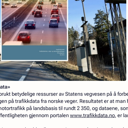
data»
 brukt betydelige ressurser av Statens vegvesen på å forb
gen på trafikkdata fra norske veger. Resultatet er at man 
 motortrafikk på landsbasis til rundt 2 350, og dataene, s
 offentligheten gjennom portalen
www.trafikkdata.no
, er l