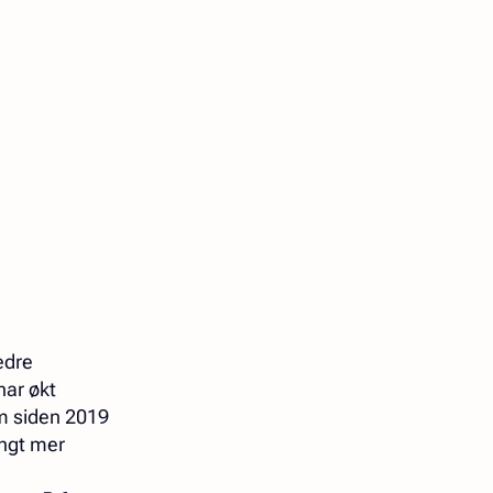
edre
har økt
om siden 2019
angt mer