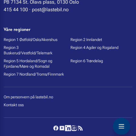
PB 7134 St. Olavs plass, 0130 Oslo
415 44 100
·
post@lastebil.no
Våre regioner
Region 1 Østfold/Oslo/Akershus
Region 2 Innlandet
Region 3
Region 4 Agder og Rogaland
Buskerud/Vestfold/Telemark
Region 5 Hordaland/Sogn og
Region 6 Trøndelag
Fjordane/Møre og Romsdal
Region 7 Nordland/Troms/Finnmark
Om personvern på lastebil.no
Kontakt oss