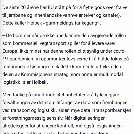
De siste 20 årene har EU stått på for å flytte gods over fra vei
til jernbane og innenlandske vannveier (elver og kanaler).
Dette kaller Holbek «gammeldags tankegang».
–
De bommer når de ikke anerkjenner den avgjørende rollen
som kommersiell vegtransport spiller for å levere varer i
Europa. Ikke minst har denne rollen blitt synlig under covid-
19-pandemien. Vi oppmuntrer lovgiverne til å holde fokus på
multimodale løsninger, slik dette kommer til uttrykk i den
delen av Kommisjonens strategi som omtaler multimodal
logistikk, sier Holbek.
Med tanke på smart mobilitet anbefaler vi å tydeliggjøre
forvaltningen av det store tilfanget av data som frembringes
ved transport og logistikk, siden mye data i transportbransjen
er forretningsmessig sensitiv. Når digitaliseringen
tilrettelegger for strengere kontroll, må også lovgivningen
følge etter. Dette er av stor betydning for operatører i