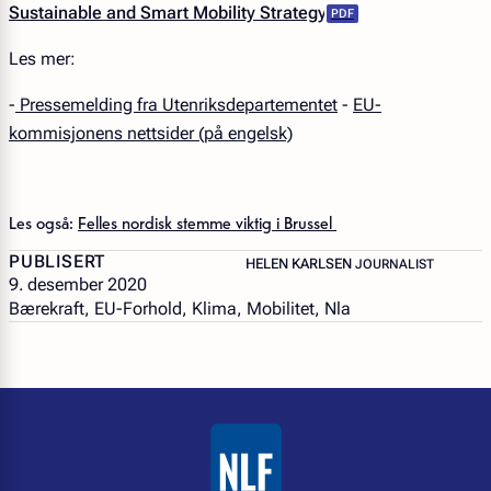
Sustainable and Smart Mobility Strategy
Les mer:
-
Pressemelding fra Utenriksdepartementet
-
EU-
kommisjonens nettsider (på engelsk)
Les også:
Felles nordisk stemme viktig i Brussel
PUBLISERT
– JOURNALIST
HELEN KARLSEN
JOURNALIST
9. desember 2020
Bærekraft, EU-Forhold, Klima, Mobilitet, Nla