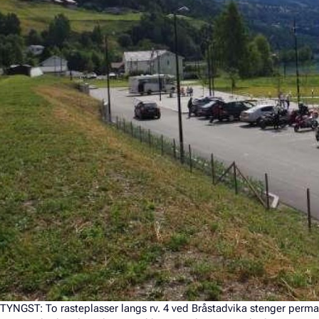
NGST: To rasteplasser langs rv. 4 ved Bråstadvika stenger perma