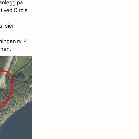
tanlegg på
t ved Circle
, sier
ingen rv. 4
onen.