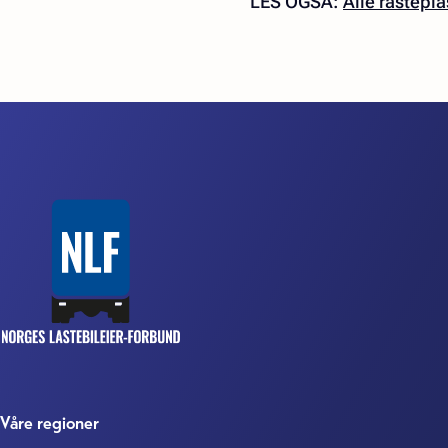
LES OGSÅ:
Alle rastepla
Våre regioner