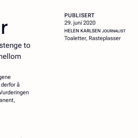
r
PUBLISERT
29. juni 2020
– JOURNALIST
HELEN KARLSEN
JOURNALIST
Toaletter, Rasteplasser
 stenge to
 mellom
ngene
 derfor å
 Vurderingen
manent,