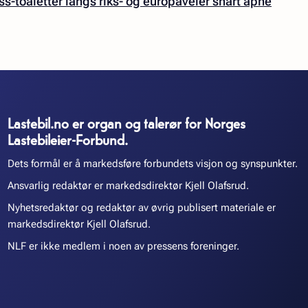
ss-toaletter langs riks- og europaveier snart åpne
Lastebil.no er organ og talerør for Norges
Lastebileier-Forbund.
Dets formål er å markedsføre forbundets visjon og synspunkter.
Ansvarlig redaktør er markedsdirektør Kjell Olafsrud.
Nyhetsredaktør og redaktør av øvrig publisert materiale er
markedsdirektør Kjell Olafsrud.
NLF er ikke medlem i noen av pressens foreninger.