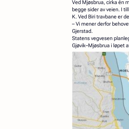
Ved Mjøsbrua, cirka én mi
begge sider av veien. I ti
K. Ved Biri travbane er d
– Vi mener derfor behove
Gjerstad.
Statens vegvesen planleg
Gjøvik–Mjøsbrua i løpet a