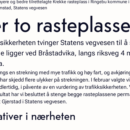
a nyere og bedre tilrettelagte Krekke rasteplass i Ringebu kommune i
mstad, Statens vegvesen
r to rasteplasse
ksikkerheten tvinger Statens vegvesen til å
e ligger ved Bråstadvika, langs riksveg 4
a.
ngs en strekning med mye trafikk og høy fart, og avkjøri
har skjedd flere ulykker på strekningen. I februar valgte vi
ertidig, i påvente av en vurdering av trafikksikkerheten.
sultat har vi besluttet å stenge begge rasteplassene per
rt Gjerstad i Statens vegvesen.
ativer i nærheten