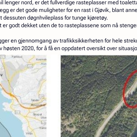
l lenger nord, er det fullverdige rasteplasser med toalet
llegg er det gode muligheter for en rast i Gjøvik, blant anne
et dessuten døgnhvileplass for tunge kjøretøy.
t er godt dekket uten de to rasteplassene som nå stenges
ger en gjennomgang av trafikksikkerheten for hele strekn
v høsten 2020, for å få en oppdatert oversikt over situasj