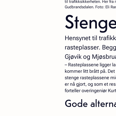
til trafikksikkerheten. Her fr
Gudbrandsdalen. Foto: Eli Ra
Stenge
Hensynet til trafik
rasteplasser. Begg
Gjøvik og Mjøsbru
– Rasteplassene ligger la
kommer litt brått på. Det 
stenge rasteplassene midl
er nå gjort, og som et re
forteller overingeniør Ku
Gode altern