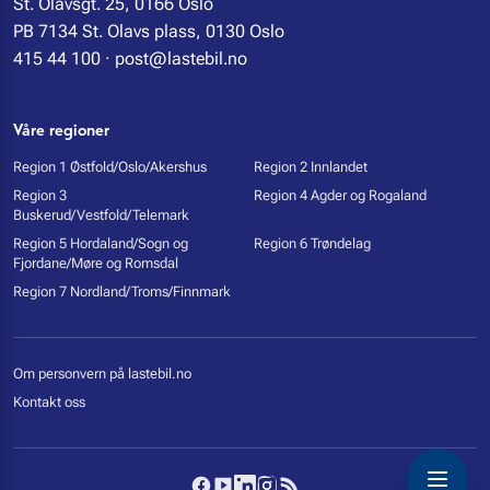
St. Olavsgt. 25, 0166 Oslo
PB 7134 St. Olavs plass, 0130 Oslo
415 44 100
·
post@lastebil.no
Våre regioner
Region 1 Østfold/Oslo/Akershus
Region 2 Innlandet
Region 3
Region 4 Agder og Rogaland
Buskerud/Vestfold/Telemark
Region 5 Hordaland/Sogn og
Region 6 Trøndelag
Fjordane/Møre og Romsdal
Region 7 Nordland/Troms/Finnmark
Om personvern på lastebil.no
Kontakt oss