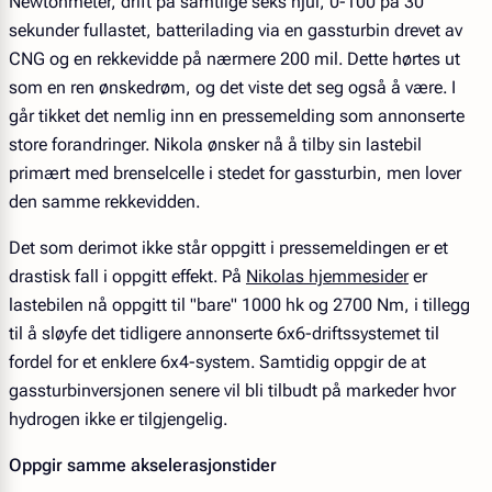
Newtonmeter, drift på samtlige seks hjul, 0-100 på 30
sekunder fullastet, batterilading via en gassturbin drevet av
CNG og en rekkevidde på nærmere 200 mil. Dette hørtes ut
som en ren ønskedrøm, og det viste det seg også å være. I
går tikket det nemlig inn en pressemelding som annonserte
store forandringer. Nikola ønsker nå å tilby sin lastebil
primært med brenselcelle i stedet for gassturbin, men lover
den samme rekkevidden.
Det som derimot ikke står oppgitt i pressemeldingen er et
drastisk fall i oppgitt effekt. På
Nikolas hjemmesider
er
lastebilen nå oppgitt til "bare" 1000 hk og 2700 Nm, i tillegg
til å sløyfe det tidligere annonserte 6x6-driftssystemet til
fordel for et enklere 6x4-system. Samtidig oppgir de at
gassturbinversjonen senere vil bli tilbudt på markeder hvor
hydrogen ikke er tilgjengelig.
Oppgir samme akselerasjonstider